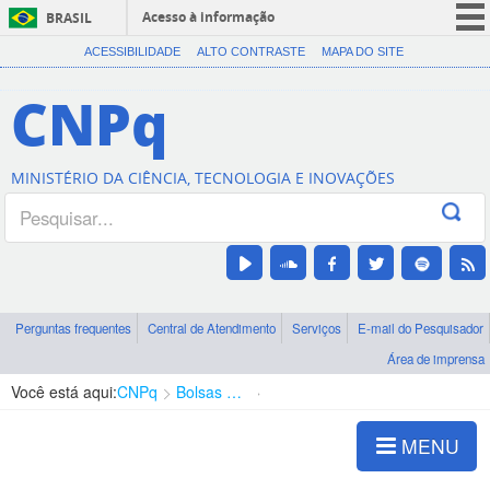
Acesso à informação
BRASIL
CORONAVÍRUS (COVID-19)
ACESSIBILIDADE
ALTO CONTRASTE
MAPA DO SITE
Participe
CNPq
Serviços
Legislação
MINISTÉRIO DA CIÊNCIA, TECNOLOGIA E INOVAÇÕES
Canais
Perguntas frequentes
Central de Atendimento
Serviços
E-mail do Pesquisador
Área de imprensa
Você está aqui:
CNPq
Bolsas e Auxílios Vigentes
Projetos de Pesquisa
MENU