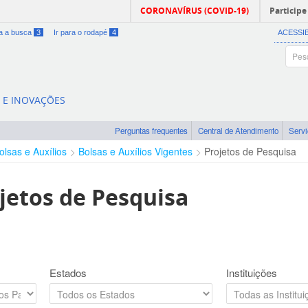
CORONAVÍRUS (COVID-19)
Participe
ra a busca
3
Ir para o rodapé
4
ACESSI
A E INOVAÇÕES
Perguntas frequentes
Central de Atendimento
Serv
olsas e Auxílios
Bolsas e Auxílios Vigentes
Projetos de Pesquisa
jetos de Pesquisa
Estados
Instituições