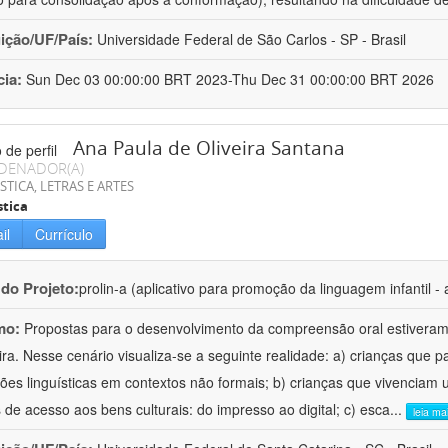
uição/UF/País:
Universidade Federal de São Carlos - SP - Brasil
cia:
Sun Dec 03 00:00:00 BRT 2023-Thu Dec 31 00:00:00 BRT 2026
Ana Paula de Oliveira Santana
DENADOR(A)
STICA, LETRAS E ARTES
stica
il
Currículo
 do Projeto:
prolin-a (aplicativo para promoção da linguagem infantil - 
mo:
Propostas para o desenvolvimento da compreensão oral estiveram
eira. Nesse cenário visualiza-se a seguinte realidade: a) crianças que 
ções linguísticas em contextos não formais; b) crianças que vivencia
 de acesso aos bens culturais: do impresso ao digital; c) esca
...
leia ma