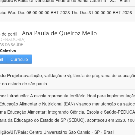
uição/UF/País:
Universidade Federal de Santa Catarina - SC - Brasil
cia:
Wed Dec 06 00:00:00 BRT 2023-Thu Dec 31 00:00:00 BRT 2026
Ana Paula de Queiroz Mello
DENADOR(A)
AS DA SAÚDE
Coletiva
il
Currículo
 do Projeto:
avaliação, validação e vigilância de programa de educação
r do estado de são paulo
mo:
Introdução: A escola representa território ideal para implementaçã
Educação Alimentar e Nutricional (EAN) visando manutenção da saúd
ama Educação Alimentar: Integrando Ciência, Escola e Saúde-PEDUCA
aria da Educação do Estado de SP (SEDUC), aconteceu em 2020, 100
uição/UF/País:
Centro Universitário São Camilo - SP - Brasil