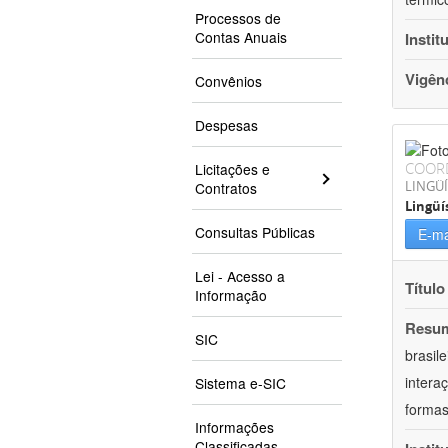
Processos de
Contas Anuais
Instit
Vigên
Convênios
Despesas
COOR
Licitações e
LINGÜÍ
Contratos
Lingüí
Consultas Públicas
E-ma
Lei - Acesso a
Título
Informação
Resu
SIC
brasil
intera
Sistema e-SIC
formas
Informações
Classificadas