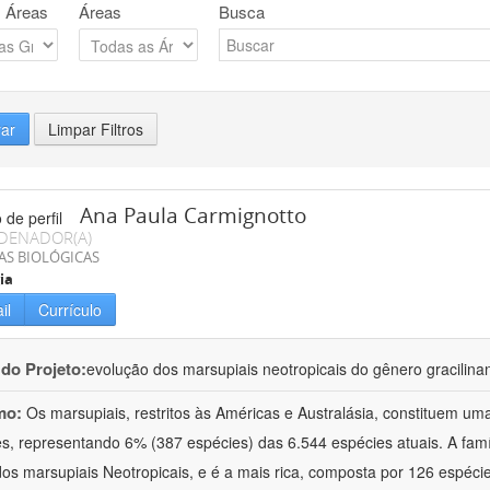
 Áreas
Áreas
Busca
rar
Limpar Filtros
Ana Paula Carmignotto
DENADOR(A)
AS BIOLÓGICAS
ia
il
Currículo
 do Projeto:
evolução dos marsupiais neotropicais do gênero gracilina
mo:
Os marsupiais, restritos às Américas e Australásia, constituem um
es, representando 6% (387 espécies) das 6.544 espécies atuais. A fam
dos marsupiais Neotropicais, e é a mais rica, composta por 126 espéci