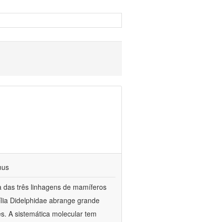
nus
a das três linhagens de mamíferos
ília Didelphidae abrange grande
es. A sistemática molecular tem