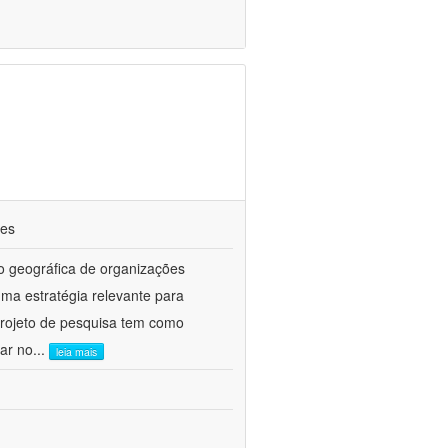
ões
ão geográfica de organizações
ma estratégia relevante para
 projeto de pesquisa tem como
çar no
...
leia mais