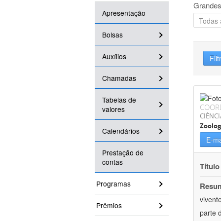
Grandes
Apresentação
Bolsas
Auxílios
Filt
Chamadas
Tabelas de
COOR
valores
CIÊNCI
Zoolog
Calendários
E-ma
Prestação de
contas
Título
Programas
Resu
vivent
Prêmios
parte 