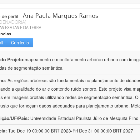
Ana Paula Marques Ramos
DENADOR(A)
AS EXATAS E DA TERRA
ncias
il
Currículo
 do Projeto:
mapeamento e monitoramento arbóreo urbano com imagens
das de segmentação semântica
mo:
As regiões arbóreas são fundamentais no planejamento de cidades
ando a qualidade do ar e contendo ruído sonoro. Este projeto visa ma
s em imagens orbitais utilizando redes de segmentação semântica. O d
custo que forneçam dados adequados para planejamento urbano. Méto
uição/UF/País:
Universidade Estadual Paulista Júlio de Mesquita Filho -
cia:
Tue Dec 19 00:00:00 BRT 2023-Fri Dec 31 00:00:00 BRT 2027