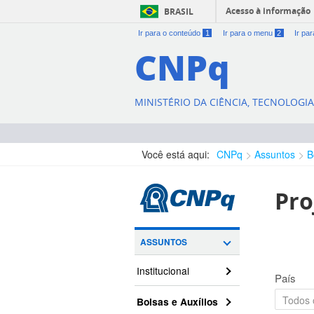
Acesso à informação
BRASIL
Ir para o conteúdo
1
Ir para o menu
2
Ir pa
CNPq
MINISTÉRIO DA CIÊNCIA, TECNOLOGI
Você está aqui:
CNPq
Assuntos
B
Pro
ASSUNTOS
Institucional
País
Bolsas e Auxílios