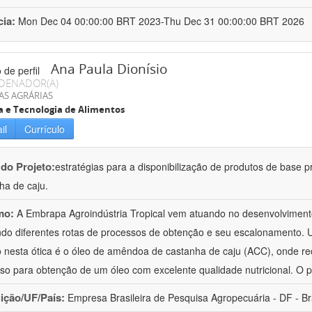
cia:
Mon Dec 04 00:00:00 BRT 2023-Thu Dec 31 00:00:00 BRT 2026
Ana Paula Dionísio
DENADOR(A)
AS AGRÁRIAS
a e Tecnologia de Alimentos
il
Currículo
 do Projeto:
estratégias para a disponibilização de produtos de base p
ha de caju.
mo:
A Embrapa Agroindústria Tropical vem atuando no desenvolvimento
ndo diferentes rotas de processos de obtenção e seu escalonamento. 
o nesta ótica é o óleo de amêndoa de castanha de caju (ACC), onde r
so para obtenção de um óleo com excelente qualidade nutricional. O
uição/UF/País:
Empresa Brasileira de Pesquisa Agropecuária - DF - Br