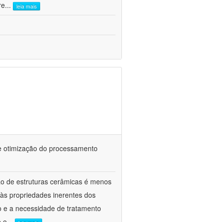
re
...
leia mais
 e otimização do processamento
ão de estruturas cerâmicas é menos
 às propriedades inerentes dos
o e a necessidade de tratamento
e o
...