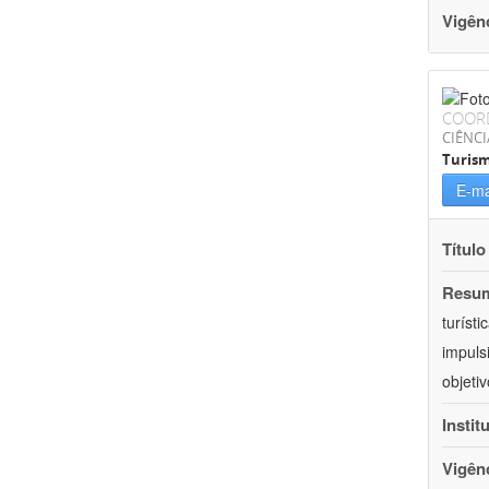
Vigên
COOR
CIÊNCI
Turis
E-ma
Título
Resu
turíst
impuls
objeti
Instit
Vigên