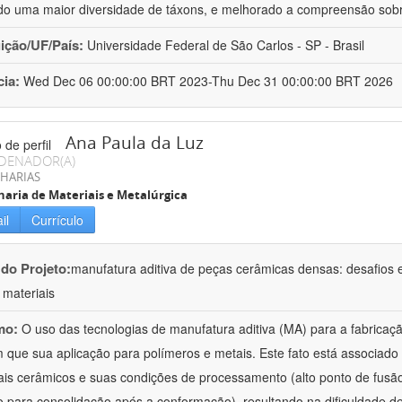
do uma maior diversidade de táxons, e melhorado a compreensão sob
uição/UF/País:
Universidade Federal de São Carlos - SP - Brasil
cia:
Wed Dec 06 00:00:00 BRT 2023-Thu Dec 31 00:00:00 BRT 2026
Ana Paula da Luz
DENADOR(A)
HARIAS
aria de Materiais e Metalúrgica
il
Currículo
 do Projeto:
manufatura aditiva de peças cerâmicas densas: desafios
 materiais
mo:
O uso das tecnologias de manufatura aditiva (MA) para a fabricaç
que sua aplicação para polímeros e metais. Este fato está associado
ais cerâmicos e suas condições de processamento (alto ponto de fusã
o para consolidação após a conformação), resultando na dificuldade d