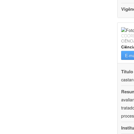
Vigên
COOR
CIÊNCI
Ciênci
E-ma
Título
castan
Resu
avalia
tratad
proces
Instit