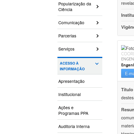
revela
Popularização da
Ciência
Instit
Comunicação
Vigên
Parcerias
Serviços
COOR
ENGEN
ACESSO À
Engenh
INFORMAÇÃO
E-ma
Apresentação
Título
Institucional
destes
Ações e
Resu
Programas PPA
comum 
materi
Auditoria Interna
térmic