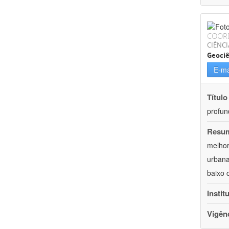
COOR
CIÊNCI
Geociê
E-ma
Título
profun
Resu
melhor
urbana
baixo 
Instit
Vigên