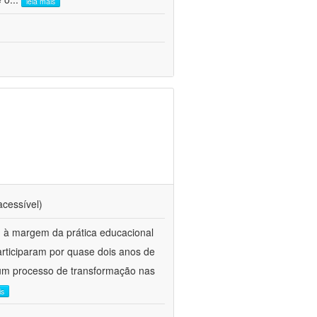
leia mais
acessível)
 à margem da prática educacional
participaram por quase dois anos de
m um processo de transformação nas
is