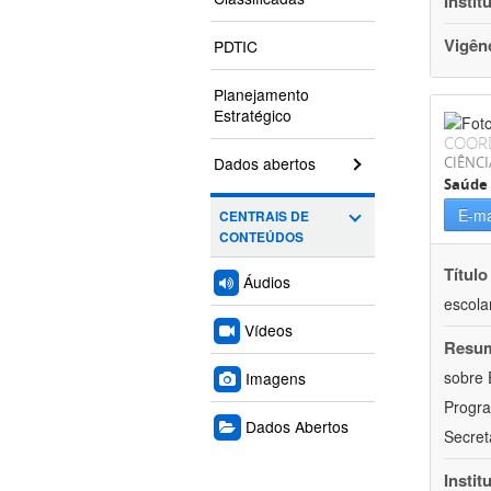
Instit
Vigên
PDTIC
Planejamento
Estratégico
COOR
Dados abertos
CIÊNCI
Saúde 
E-ma
CENTRAIS DE
CONTEÚDOS
Título
Áudios
escola
Vídeos
Resu
sobre 
Imagens
Progr
Dados Abertos
Secret
Instit