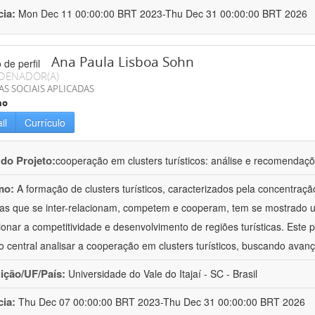
cia:
Mon Dec 11 00:00:00 BRT 2023-Thu Dec 31 00:00:00 BRT 2026
Ana Paula Lisboa Sohn
DENADOR(A)
AS SOCIAIS APLICADAS
mo
il
Currículo
 do Projeto:
cooperação em clusters turísticos: análise e recomendaç
mo:
A formação de clusters turísticos, caracterizados pela concentraç
icas que se inter-relacionam, competem e cooperam, tem se mostrado u
ionar a competitividade e desenvolvimento de regiões turísticas. Este
vo central analisar a cooperação em clusters turísticos, buscando avan
uição/UF/País:
Universidade do Vale do Itajaí - SC - Brasil
cia:
Thu Dec 07 00:00:00 BRT 2023-Thu Dec 31 00:00:00 BRT 2026