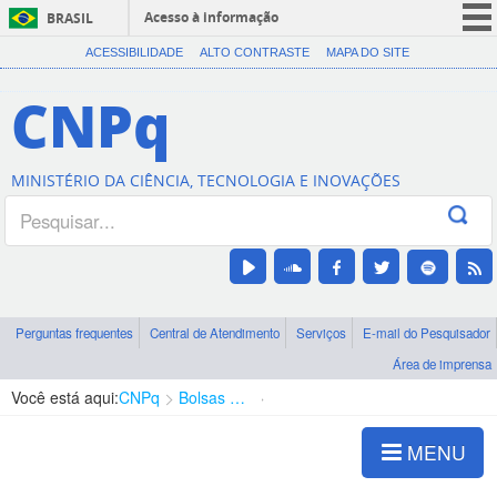
Acesso à informação
BRASIL
CORONAVÍRUS (COVID-19)
ACESSIBILIDADE
ALTO CONTRASTE
MAPA DO SITE
Participe
CNPq
Serviços
Legislação
MINISTÉRIO DA CIÊNCIA, TECNOLOGIA E INOVAÇÕES
Canais
Perguntas frequentes
Central de Atendimento
Serviços
E-mail do Pesquisador
Área de imprensa
Você está aqui:
CNPq
Bolsas e Auxílios Vigentes
Projetos de Pesquisa
MENU