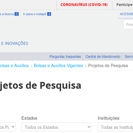
CORONAVÍRUS (COVID-19)
Participe
ra a busca
3
Ir para o rodapé
4
ACESSI
A E INOVAÇÕES
Perguntas frequentes
Central de Atendimento
Serv
olsas e Auxílios
Bolsas e Auxílios Vigentes
Projetos de Pesquisa
jetos de Pesquisa
Estados
Instituições