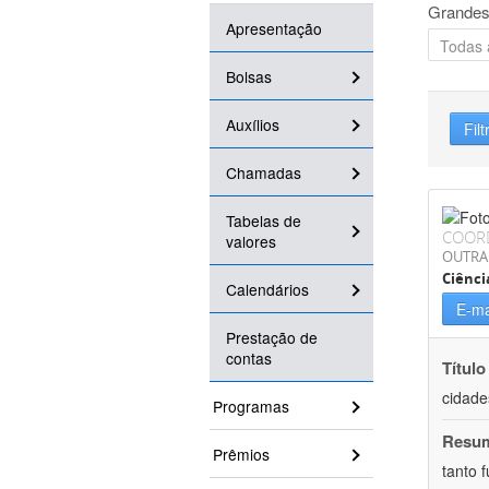
Grandes
Apresentação
Bolsas
Auxílios
Filt
Chamadas
Tabelas de
COOR
valores
OUTRA
Ciênci
Calendários
E-ma
Prestação de
contas
Título
cidade
Programas
Resu
Prêmios
tanto 