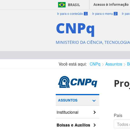
Acesso à informação
BRASIL
Ir para o conteúdo
1
Ir para o menu
2
Ir pa
CNPq
MINISTÉRIO DA CIÊNCIA, TECNOLOGI
Você está aqui:
CNPq
Assuntos
B
Pro
ASSUNTOS
Institucional
País
Bolsas e Auxílios