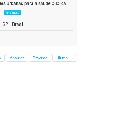
des urbanas para a saúde pública
...
leia mais
 SP - Brasil
o
Anterior
Próximo
Último →