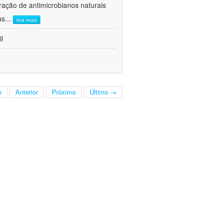
ração de antimicrobianos naturais
as
...
leia mais
l
o
Anterior
Próximo
Último →