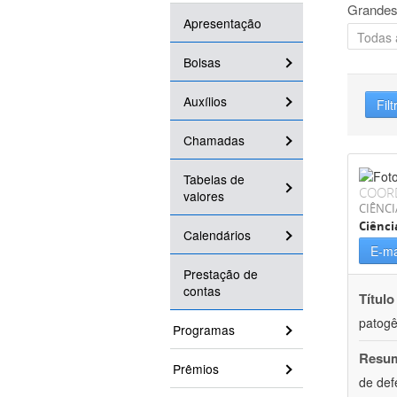
Grandes
Apresentação
Bolsas
Auxílios
Filt
Chamadas
Tabelas de
COOR
valores
CIÊNCI
Ciênci
Calendários
E-ma
Prestação de
contas
Título
patogê
Programas
Resu
Prêmios
de def