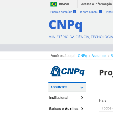
Acesso à informação
BRASIL
Ir para o conteúdo
1
Ir para o menu
2
Ir pa
CNPq
MINISTÉRIO DA CIÊNCIA, TECNOLOGI
Você está aqui:
CNPq
Assuntos
B
Pro
ASSUNTOS
Institucional
País
Bolsas e Auxílios