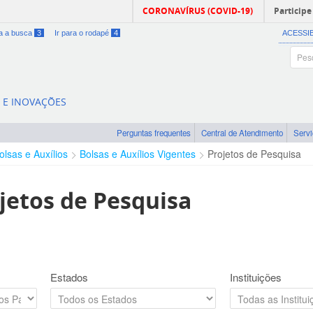
CORONAVÍRUS (COVID-19)
Participe
ra a busca
3
Ir para o rodapé
4
ACESSI
A E INOVAÇÕES
Perguntas frequentes
Central de Atendimento
Serv
olsas e Auxílios
Bolsas e Auxílios Vigentes
Projetos de Pesquisa
jetos de Pesquisa
Estados
Instituições