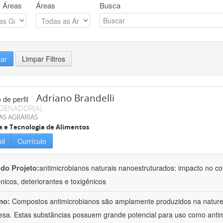
 Áreas
Áreas
Busca
rar
Limpar Filtros
Adriano Brandelli
DENADOR(A)
AS AGRÁRIAS
a e Tecnologia de Alimentos
il
Currículo
 do Projeto:
antimicrobianos naturais nanoestruturados: impacto no c
nicos, deteriorantes e toxigênicos
mo:
Compostos antimicrobianos são amplamente produzidos na natu
esa. Estas substâncias possuem grande potencial para uso como anti