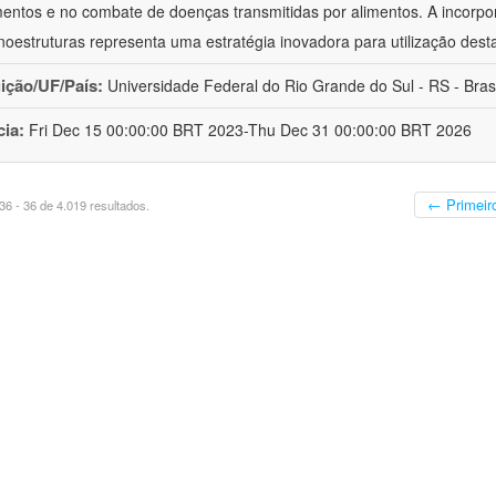
mentos e no combate de doenças transmitidas por alimentos. A incorpo
oestruturas representa uma estratégia inovadora para utilização dest
uição/UF/País:
Universidade Federal do Rio Grande do Sul - RS - Brasi
cia:
Fri Dec 15 00:00:00 BRT 2023-Thu Dec 31 00:00:00 BRT 2026
← Primeir
6 - 36 de 4.019 resultados.