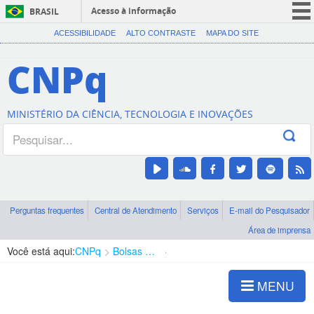
Acesso à informação
BRASIL
CORONAVÍRUS (COVID-19)
ACESSIBILIDADE
ALTO CONTRASTE
MAPA DO SITE
Participe
CNPq
Serviços
Legislação
MINISTÉRIO DA CIÊNCIA, TECNOLOGIA E INOVAÇÕES
Canais
Perguntas frequentes
Central de Atendimento
Serviços
E-mail do Pesquisador
Área de imprensa
Você está aqui:
CNPq
Bolsas e Auxílios Vigentes
Projetos de Pesquisa
MENU