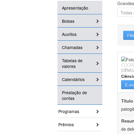
Grandes
Apresentação
Bolsas
Auxílios
Filt
Chamadas
Tabelas de
COOR
valores
CIÊNCI
Ciênci
Calendários
E-ma
Prestação de
contas
Título
patogê
Programas
Resu
Prêmios
de def