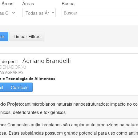
 Áreas
Áreas
Busca
rar
Limpar Filtros
Adriano Brandelli
DENADOR(A)
AS AGRÁRIAS
a e Tecnologia de Alimentos
il
Currículo
 do Projeto:
antimicrobianos naturais nanoestruturados: impacto no c
nicos, deteriorantes e toxigênicos
mo:
Compostos antimicrobianos são amplamente produzidos na natu
esa. Estas substâncias possuem grande potencial para uso como anti