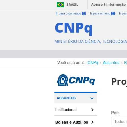
Acesso à informação
BRASIL
Ir para o conteúdo
1
Ir para o menu
2
Ir pa
CNPq
MINISTÉRIO DA CIÊNCIA, TECNOLOGI
Você está aqui:
CNPq
Assuntos
B
Pro
ASSUNTOS
Institucional
País
Bolsas e Auxílios