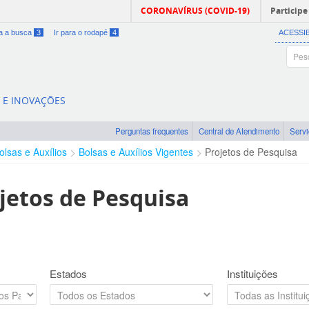
CORONAVÍRUS (COVID-19)
Participe
ra a busca
3
Ir para o rodapé
4
ACESSI
A E INOVAÇÕES
Perguntas frequentes
Central de Atendimento
Serv
olsas e Auxílios
Bolsas e Auxílios Vigentes
Projetos de Pesquisa
jetos de Pesquisa
Estados
Instituições