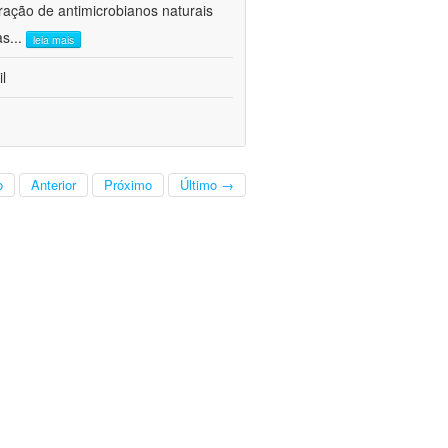
ração de antimicrobianos naturais
as
...
leia mais
l
o
Anterior
Próximo
Último →