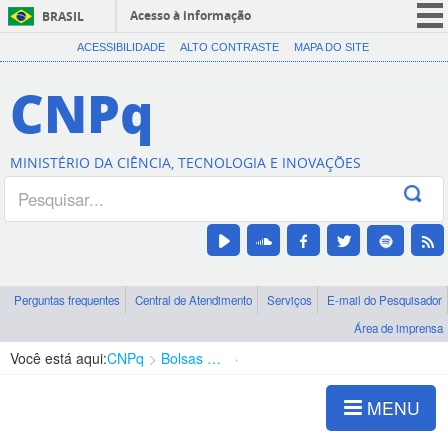
Acesso à informação
BRASIL
CORONAVÍRUS (COVID-19)
ACESSIBILIDADE
ALTO CONTRASTE
MAPA DO SITE
Participe
CNPq
Serviços
Legislação
MINISTÉRIO DA CIÊNCIA, TECNOLOGIA E INOVAÇÕES
Canais
Perguntas frequentes
Central de Atendimento
Serviços
E-mail do Pesquisador
Área de imprensa
Você está aqui:
CNPq
Bolsas e Auxílios Vigentes
Projetos de Pesquisa
MENU