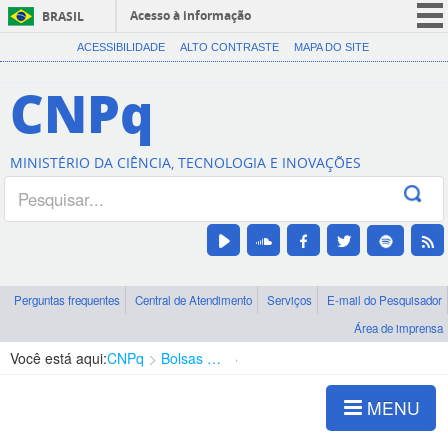
Acesso à informação
BRASIL
CORONAVÍRUS (COVID-19)
ACESSIBILIDADE
ALTO CONTRASTE
MAPA DO SITE
Participe
CNPq
Serviços
Legislação
MINISTÉRIO DA CIÊNCIA, TECNOLOGIA E INOVAÇÕES
Canais
Perguntas frequentes
Central de Atendimento
Serviços
E-mail do Pesquisador
Área de imprensa
Você está aqui:
CNPq
Bolsas e Auxílios Vigentes
Projetos de Pesquisa
MENU