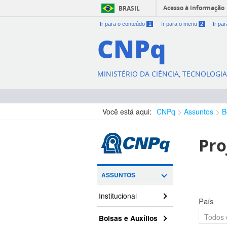
Acesso à informação
BRASIL
Ir para o conteúdo
1
Ir para o menu
2
Ir pa
CNPq
MINISTÉRIO DA CIÊNCIA, TECNOLOGI
Você está aqui:
CNPq
Assuntos
B
Pro
ASSUNTOS
Institucional
País
Bolsas e Auxílios