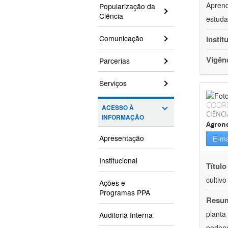
Aprend
Popularização da
Ciência
estuda
Comunicação
Instit
Vigên
Parcerias
Serviços
COOR
ACESSO À
CIÊNCI
INFORMAÇÃO
Agron
Apresentação
E-ma
Institucional
Título
cultiv
Ações e
Programas PPA
Resu
planta
Auditoria Interna
podend