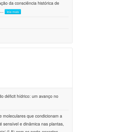
ão da consciência histórica de
...
leia mais
o déficit hídrico: um avanço no
s e moleculares que condicionam a
é sensível e dinâmica nas plantas,
cia' (LA) com os porta-enxertos