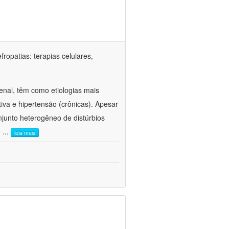
ropatias: terapias celulares,
enal, têm como etiologias mais
iva e hipertensão (crônicas). Apesar
junto heterogêneo de distúrbios
e
...
leia mais