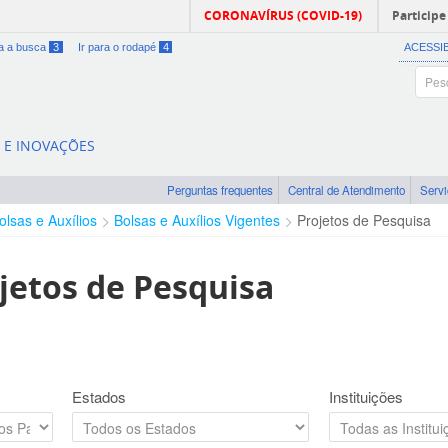
CORONAVÍRUS (COVID-19)
Participe
ra a busca
3
Ir para o rodapé
4
ACESSI
A E INOVAÇÕES
Perguntas frequentes
Central de Atendimento
Serv
olsas e Auxílios
Bolsas e Auxílios Vigentes
Projetos de Pesquisa
jetos de Pesquisa
Estados
Instituições