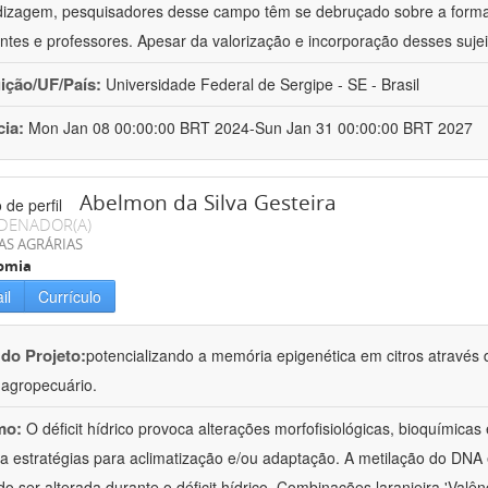
izagem, pesquisadores desse campo têm se debruçado sobre a formaç
ntes e professores. Apesar da valorização e incorporação desses sujei
uição/UF/País:
Universidade Federal de Sergipe - SE - Brasil
cia:
Mon Jan 08 00:00:00 BRT 2024-Sun Jan 31 00:00:00 BRT 2027
Abelmon da Silva Gesteira
DENADOR(A)
AS AGRÁRIAS
omia
il
Currículo
 do Projeto:
potencializando a memória epigenética em citros através d
o agropecuário.
mo:
O déficit hídrico provoca alterações morfofisiológicas, bioquímica
 a estratégias para aclimatização e/ou adaptação. A metilação do DNA 
o ser alterada durante o déficit hídrico. Combinações laranjeira 'Valên