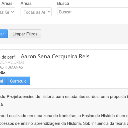
 Áreas
Áreas
Busca
rar
Limpar Filtros
Aaron Sena Cerqueira Reis
DENADOR(A)
IAS HUMANAS
ção
il
Currículo
 do Projeto:
ensino de história para estudantes surdos: uma proposta i
ca
mo:
Localizado em uma zona de fronteiras, o Ensino de História é um
ocessos de ensino-aprendizagem da História. Sob influência da teoria d