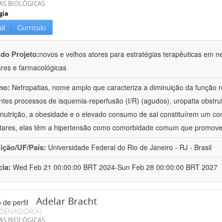
AS BIOLÓGICAS
gia
il
Currículo
 do Projeto:
novos e velhos atores para estratégias terapêuticas em nef
ares e farmacológicas
mo:
Nefropatias, nome amplo que caracteriza a diminuição da função r
ntes processos de isquemia-reperfusão (I/R) (agudos), uropatia obstrut
nutrição, a obesidade e o elevado consumo de sal constituírem um con
tares, elas têm a hipertensão como comorbidade comum que promov
uição/UF/País:
Universidade Federal do Rio de Janeiro - RJ - Brasil
cia:
Wed Feb 21 00:00:00 BRT 2024-Sun Feb 28 00:00:00 BRT 2027
Adelar Bracht
DENADOR(A)
AS BIOLÓGICAS