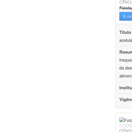
CIÊNCI
Fisiolo
E-ma
Título
acelul
Resu
freque
da des
alimen
Instit
Vigên
COOR
CIÊNCI