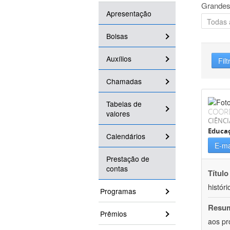
Grandes
Apresentação
Bolsas
Auxílios
Filt
Chamadas
Tabelas de
COOR
valores
CIÊNC
Educa
Calendários
E-ma
Prestação de
contas
Título
históri
Programas
Resu
Prêmios
aos pr