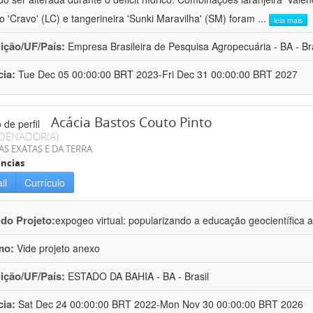
ro 'Cravo' (LC) e tangerineira 'Sunki Maravilha' (SM) foram
...
leia mais
uição/UF/País:
Empresa Brasileira de Pesquisa Agropecuária - BA - Bra
cia:
Tue Dec 05 00:00:00 BRT 2023-Fri Dec 31 00:00:00 BRT 2027
Acácia Bastos Couto Pinto
DENADOR(A)
AS EXATAS E DA TERRA
ncias
il
Currículo
 do Projeto:
expogeo virtual: popularizando a educação geocientífica a
mo:
Vide projeto anexo
uição/UF/País:
ESTADO DA BAHIA - BA - Brasil
cia:
Sat Dec 24 00:00:00 BRT 2022-Mon Nov 30 00:00:00 BRT 2026