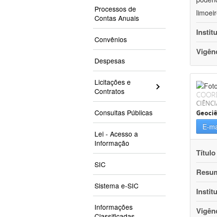
Processos de
limoei
Contas Anuais
Instit
Convênios
Vigên
Despesas
Licitações e
Contratos
COOR
CIÊNCI
Consultas Públicas
Geociê
E-ma
Lei - Acesso a
Informação
Título
SIC
Resu
Sistema e-SIC
Instit
Informações
Vigên
Classificadas