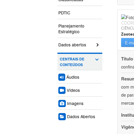
PDTIC
COOR
Planejamento
CIÊNCI
Estratégico
Zoote
E-ma
Dados abertos
Título
CENTRAIS DE
CONTEÚDOS
confin
Áudios
Resu
com mú
Vídeos
de par
mercad
Imagens
Instit
Dados Abertos
Vigên