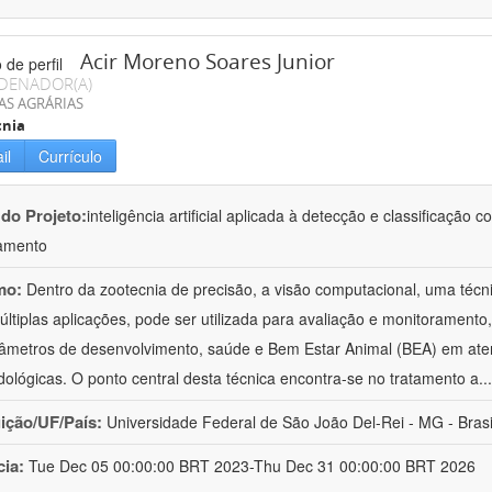
Acir Moreno Soares Junior
DENADOR(A)
AS AGRÁRIAS
cnia
il
Currículo
 do Projeto:
inteligência artificial aplicada à detecção e classificaçã
amento
mo:
Dentro da zootecnia de precisão, a visão computacional, uma técni
ltiplas aplicações, pode ser utilizada para avaliação e monitoramento, 
âmetros de desenvolvimento, saúde e Bem Estar Animal (BEA) em ate
ológicas. O ponto central desta técnica encontra-se no tratamento a
..
uição/UF/País:
Universidade Federal de São João Del-Rei - MG - Brasi
cia:
Tue Dec 05 00:00:00 BRT 2023-Thu Dec 31 00:00:00 BRT 2026