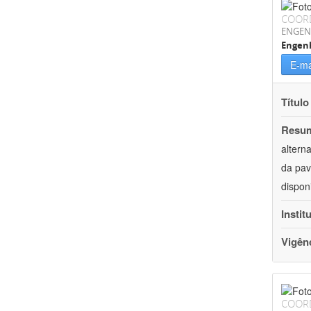
COOR
ENGEN
Engenh
E-ma
Título
Resu
altern
da pav
dispon
Instit
Vigên
COOR