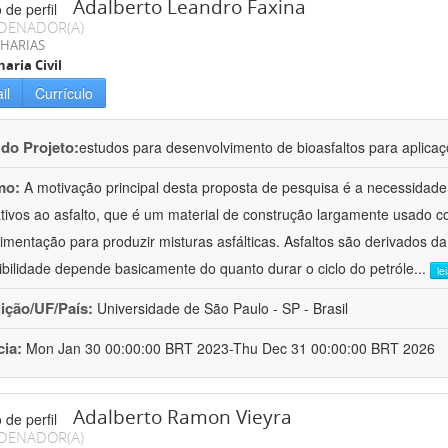
Adalberto Leandro Faxina
DENADOR(A)
HARIAS
aria Civil
il
Currículo
 do Projeto:
estudos para desenvolvimento de bioasfaltos para aplic
mo:
A motivação principal desta proposta de pesquisa é a necessidade
ativos ao asfalto, que é um material de construção largamente usado 
imentação para produzir misturas asfálticas. Asfaltos são derivados da
ibilidade depende basicamente do quanto durar o ciclo do petróle
...
le
uição/UF/País:
Universidade de São Paulo - SP - Brasil
cia:
Mon Jan 30 00:00:00 BRT 2023-Thu Dec 31 00:00:00 BRT 2026
Adalberto Ramon Vieyra
DENADOR(A)