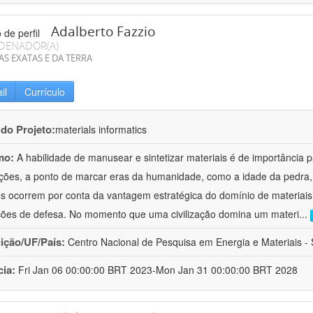
Adalberto Fazzio
DENADOR(A)
AS EXATAS E DA TERRA
il
Currículo
 do Projeto:
materials informatics
mo:
A habilidade de manusear e sintetizar materiais é de importância 
zações, a ponto de marcar eras da humanidade, como a idade da pedra, 
es ocorrem por conta da vantagem estratégica do domínio de materiais,
ções de defesa. No momento que uma civilização domina um materi
...
uição/UF/País:
Centro Nacional de Pesquisa em Energia e Materiais - S
cia:
Fri Jan 06 00:00:00 BRT 2023-Mon Jan 31 00:00:00 BRT 2028