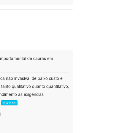
o comportamental de cabras em
ca não invasiva, de baixo custo e
tanto qualitativo quanto quantitativo,
ndimento às exigências
.
leia mais
l