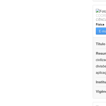
COOR
CIÊNCI
Física
E-ma
Título
Resu
civili
divisõ
aplica
Instit
Vigên