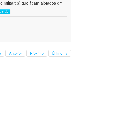
s e militares) que ficam alojados em
ia mais
o
Anterior
Próximo
Último →