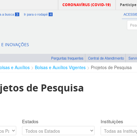
CORONAVÍRUS (COVID-19)
Participe
ra a busca
3
Ir para o rodapé
4
ACESSI
A E INOVAÇÕES
Perguntas frequentes
Central de Atendimento
Serv
olsas e Auxílios
Bolsas e Auxílios Vigentes
Projetos de Pesquisa
jetos de Pesquisa
Estados
Instituições