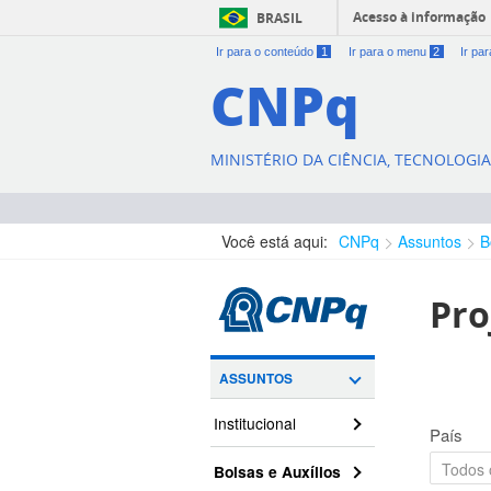
Acesso à informação
BRASIL
Ir para o conteúdo
1
Ir para o menu
2
Ir pa
CNPq
MINISTÉRIO DA CIÊNCIA, TECNOLOGI
Você está aqui:
CNPq
Assuntos
B
Pro
ASSUNTOS
Institucional
País
Bolsas e Auxílios