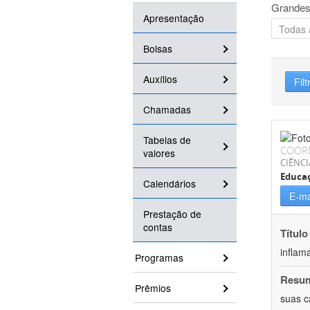
Grandes
Apresentação
Bolsas
Auxílios
Filt
Chamadas
Tabelas de
COOR
valores
CIÊNCI
Educaç
Calendários
E-ma
Prestação de
contas
Título
inflam
Programas
Resu
Prêmios
suas c