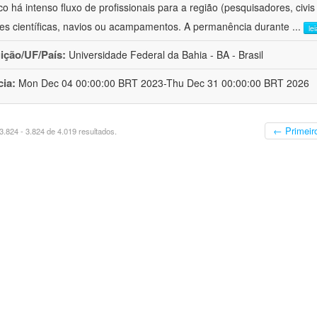
ico há intenso fluxo de profissionais para a região (pesquisadores, civi
es científicas, navios ou acampamentos. A permanência durante
...
le
uição/UF/País:
Universidade Federal da Bahia - BA - Brasil
cia:
Mon Dec 04 00:00:00 BRT 2023-Thu Dec 31 00:00:00 BRT 2026
← Primeir
.824 - 3.824 de 4.019 resultados.