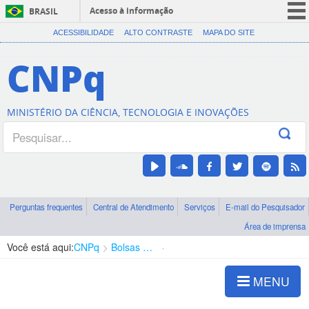
Acesso à informação
BRASIL
CORONAVÍRUS (COVID-19)
ACESSIBILIDADE
ALTO CONTRASTE
MAPA DO SITE
Participe
CNPq
Serviços
Legislação
MINISTÉRIO DA CIÊNCIA, TECNOLOGIA E INOVAÇÕES
Canais
Perguntas frequentes
Central de Atendimento
Serviços
E-mail do Pesquisador
Área de imprensa
Você está aqui:
CNPq
Bolsas e Auxílios Vigentes
Projetos de Pesquisa
MENU