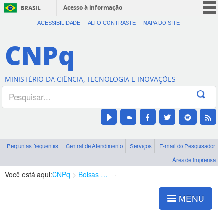
Acesso à informação
BRASIL
CORONAVÍRUS (COVID-19)
ACESSIBILIDADE
ALTO CONTRASTE
MAPA DO SITE
Participe
CNPq
Serviços
Legislação
MINISTÉRIO DA CIÊNCIA, TECNOLOGIA E INOVAÇÕES
Canais
Perguntas frequentes
Central de Atendimento
Serviços
E-mail do Pesquisador
Área de imprensa
Você está aqui:
CNPq
Bolsas e Auxílios Vigentes
Projetos de Pesquisa
MENU