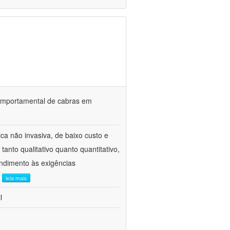
o comportamental de cabras em
ca não invasiva, de baixo custo e
tanto qualitativo quanto quantitativo,
ndimento às exigências
.
leia mais
l