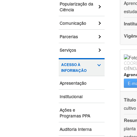
Aprend
Popularização da
Ciência
estuda
Comunicação
Instit
Vigên
Parcerias
Serviços
COOR
ACESSO À
CIÊNCI
INFORMAÇÃO
Agron
Apresentação
E-ma
Institucional
Título
cultiv
Ações e
Programas PPA
Resu
planta
Auditoria Interna
podend