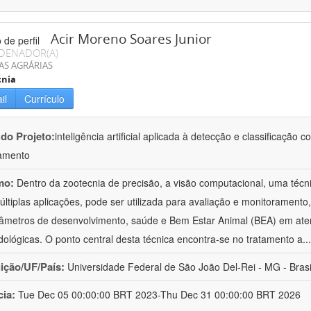
Acir Moreno Soares Junior
DENADOR(A)
AS AGRÁRIAS
cnia
il
Currículo
 do Projeto:
inteligência artificial aplicada à detecção e classificaçã
amento
mo:
Dentro da zootecnia de precisão, a visão computacional, uma técni
ltiplas aplicações, pode ser utilizada para avaliação e monitoramento, 
âmetros de desenvolvimento, saúde e Bem Estar Animal (BEA) em ate
ológicas. O ponto central desta técnica encontra-se no tratamento a
..
uição/UF/País:
Universidade Federal de São João Del-Rei - MG - Brasi
cia:
Tue Dec 05 00:00:00 BRT 2023-Thu Dec 31 00:00:00 BRT 2026