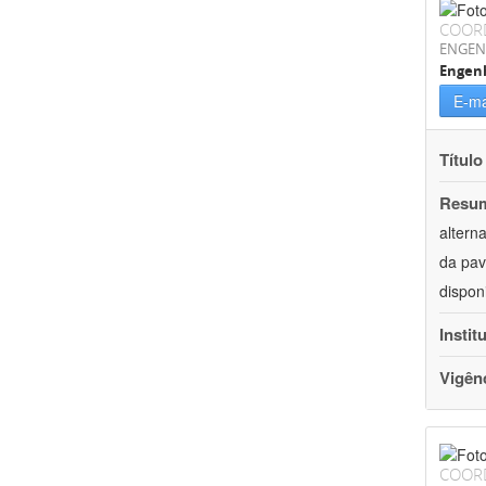
COOR
ENGEN
Engenh
E-ma
Título
Resu
altern
da pav
dispon
Instit
Vigên
COOR