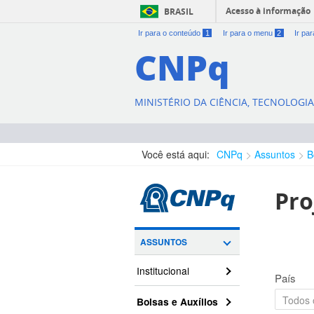
Acesso à informação
BRASIL
Ir para o conteúdo
1
Ir para o menu
2
Ir pa
CNPq
MINISTÉRIO DA CIÊNCIA, TECNOLOGI
Você está aqui:
CNPq
Assuntos
B
Pro
ASSUNTOS
Institucional
País
Bolsas e Auxílios