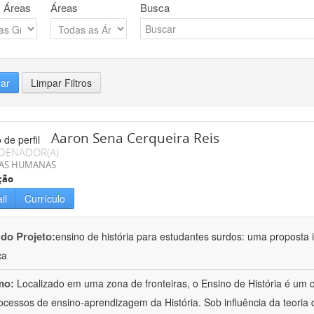
 Áreas
Áreas
Busca
rar
Limpar Filtros
Aaron Sena Cerqueira Reis
DENADOR(A)
IAS HUMANAS
ção
il
Currículo
 do Projeto:
ensino de história para estudantes surdos: uma proposta i
ca
mo:
Localizado em uma zona de fronteiras, o Ensino de História é um
ocessos de ensino-aprendizagem da História. Sob influência da teoria d