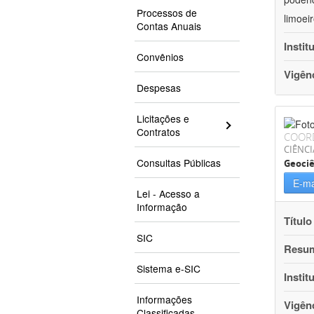
Processos de
limoei
Contas Anuais
Instit
Convênios
Vigên
Despesas
Licitações e
Contratos
COOR
CIÊNCI
Consultas Públicas
Geociê
E-ma
Lei - Acesso a
Informação
Título
SIC
Resu
Sistema e-SIC
Instit
Informações
Vigên
Classificadas