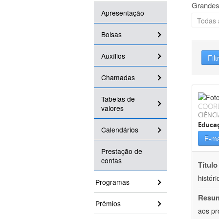
Grandes
Apresentação
Bolsas
Auxílios
Filt
Chamadas
Tabelas de
COOR
valores
CIÊNC
Educa
Calendários
E-ma
Prestação de
contas
Título
históri
Programas
Resu
Prêmios
aos pr