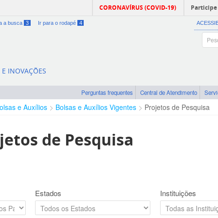
CORONAVÍRUS (COVID-19)
Participe
ra a busca
3
Ir para o rodapé
4
ACESSI
A E INOVAÇÕES
Perguntas frequentes
Central de Atendimento
Serv
olsas e Auxílios
Bolsas e Auxílios Vigentes
Projetos de Pesquisa
jetos de Pesquisa
Estados
Instituições