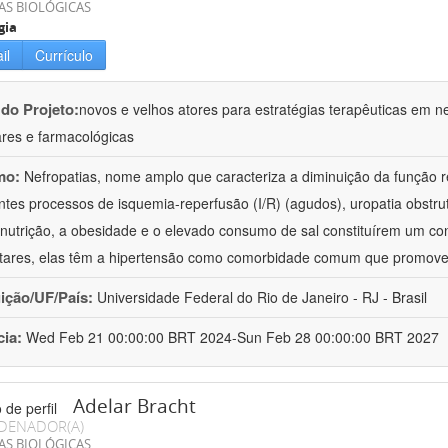
AS BIOLÓGICAS
gia
il
Currículo
 do Projeto:
novos e velhos atores para estratégias terapêuticas em nef
ares e farmacológicas
mo:
Nefropatias, nome amplo que caracteriza a diminuição da função r
ntes processos de isquemia-reperfusão (I/R) (agudos), uropatia obstrut
nutrição, a obesidade e o elevado consumo de sal constituírem um con
tares, elas têm a hipertensão como comorbidade comum que promov
uição/UF/País:
Universidade Federal do Rio de Janeiro - RJ - Brasil
cia:
Wed Feb 21 00:00:00 BRT 2024-Sun Feb 28 00:00:00 BRT 2027
Adelar Bracht
DENADOR(A)
AS BIOLÓGICAS