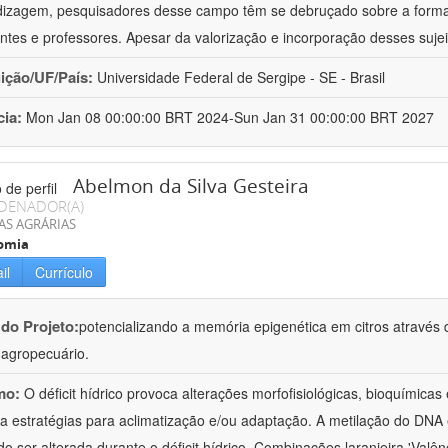
izagem, pesquisadores desse campo têm se debruçado sobre a formaç
ntes e professores. Apesar da valorização e incorporação desses sujei
uição/UF/País:
Universidade Federal de Sergipe - SE - Brasil
cia:
Mon Jan 08 00:00:00 BRT 2024-Sun Jan 31 00:00:00 BRT 2027
Abelmon da Silva Gesteira
DENADOR(A)
AS AGRÁRIAS
omia
il
Currículo
 do Projeto:
potencializando a memória epigenética em citros através d
o agropecuário.
mo:
O déficit hídrico provoca alterações morfofisiológicas, bioquímica
 a estratégias para aclimatização e/ou adaptação. A metilação do DNA 
o ser alterada durante o déficit hídrico. Combinações laranjeira 'Valên