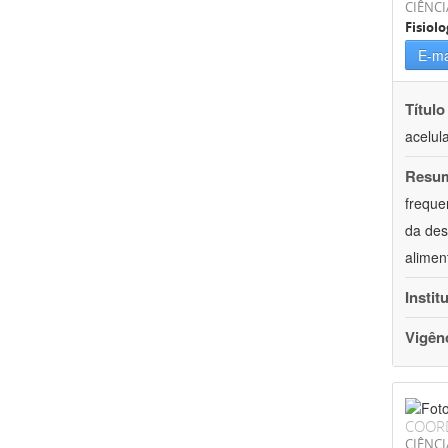
CIÊNCI
Fisiolo
E-ma
Título
acelul
Resu
freque
da des
alimen
Instit
Vigên
COOR
CIÊNCI