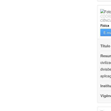
COOR
CIÊNCI
Física
E-ma
Título
Resu
civili
divisõ
aplica
Instit
Vigên