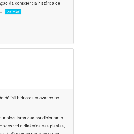
ão da consciência histórica de
...
leia mais
o déficit hídrico: um avanço no
s e moleculares que condicionam a
é sensível e dinâmica nas plantas,
cia' (LA) com os porta-enxertos