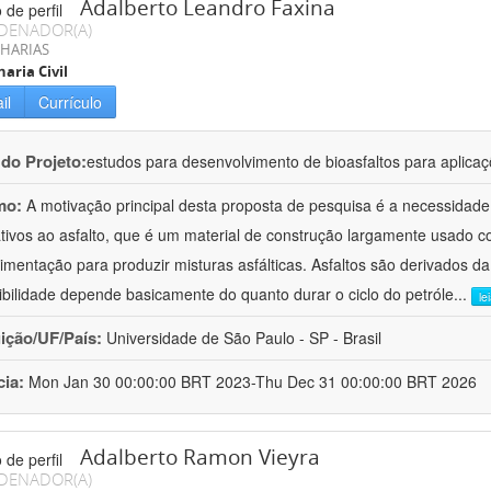
Adalberto Leandro Faxina
DENADOR(A)
HARIAS
aria Civil
il
Currículo
 do Projeto:
estudos para desenvolvimento de bioasfaltos para aplic
mo:
A motivação principal desta proposta de pesquisa é a necessidade
ativos ao asfalto, que é um material de construção largamente usado 
imentação para produzir misturas asfálticas. Asfaltos são derivados da
ibilidade depende basicamente do quanto durar o ciclo do petróle
...
le
uição/UF/País:
Universidade de São Paulo - SP - Brasil
cia:
Mon Jan 30 00:00:00 BRT 2023-Thu Dec 31 00:00:00 BRT 2026
Adalberto Ramon Vieyra
DENADOR(A)