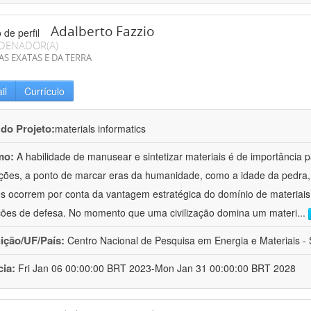
Adalberto Fazzio
DENADOR(A)
AS EXATAS E DA TERRA
il
Currículo
 do Projeto:
materials informatics
mo:
A habilidade de manusear e sintetizar materiais é de importância 
zações, a ponto de marcar eras da humanidade, como a idade da pedra, 
es ocorrem por conta da vantagem estratégica do domínio de materiais,
ções de defesa. No momento que uma civilização domina um materi
...
uição/UF/País:
Centro Nacional de Pesquisa em Energia e Materiais - S
cia:
Fri Jan 06 00:00:00 BRT 2023-Mon Jan 31 00:00:00 BRT 2028