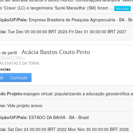
ro 'Cravo' (LC) e tangerineira 'Sunki Maravilha' (SM) foram
...
leia mais
uição/UF/País:
Empresa Brasileira de Pesquisa Agropecuária - BA - Bra
cia:
Tue Dec 05 00:00:00 BRT 2023-Fri Dec 31 00:00:00 BRT 2027
Acácia Bastos Couto Pinto
DENADOR(A)
AS EXATAS E DA TERRA
ncias
il
Currículo
 do Projeto:
expogeo virtual: popularizando a educação geocientífica a
mo:
Vide projeto anexo
uição/UF/País:
ESTADO DA BAHIA - BA - Brasil
cia:
Sat Dec 24 00:00:00 BRT 2022-Mon Nov 30 00:00:00 BRT 2026