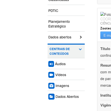
PDTIC
COOR
Planejamento
CIÊNCI
Estratégico
Zoote
E-ma
Dados abertos
Título
CENTRAIS DE
CONTEÚDOS
confin
Áudios
Resu
com mú
Vídeos
de par
mercad
Imagens
Instit
Dados Abertos
Vigên