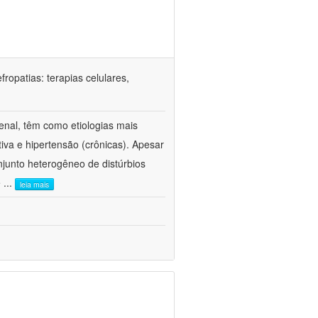
ropatias: terapias celulares,
enal, têm como etiologias mais
iva e hipertensão (crônicas). Apesar
junto heterogêneo de distúrbios
e
...
leia mais