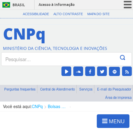
Acesso à informação
BRASIL
CORONAVÍRUS (COVID-19)
ACESSIBILIDADE
ALTO CONTRASTE
MAPA DO SITE
Participe
CNPq
Serviços
Legislação
MINISTÉRIO DA CIÊNCIA, TECNOLOGIA E INOVAÇÕES
Canais
Perguntas frequentes
Central de Atendimento
Serviços
E-mail do Pesquisador
Área de imprensa
Você está aqui:
CNPq
Bolsas e Auxílios Vigentes
Projetos de Pesquisa
MENU