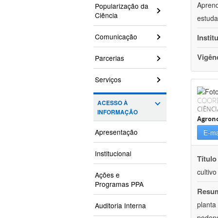
Aprend
Popularização da
Ciência
estuda
Comunicação
Instit
Vigên
Parcerias
Serviços
COOR
ACESSO À
CIÊNCI
INFORMAÇÃO
Agron
Apresentação
E-ma
Institucional
Título
cultiv
Ações e
Programas PPA
Resu
planta
Auditoria Interna
podend