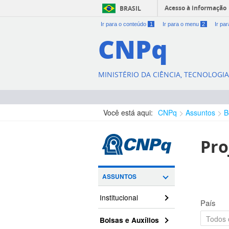
Acesso à informação
BRASIL
Ir para o conteúdo
1
Ir para o menu
2
Ir pa
CNPq
MINISTÉRIO DA CIÊNCIA, TECNOLOGI
Você está aqui:
CNPq
Assuntos
B
Pro
ASSUNTOS
Institucional
País
Bolsas e Auxílios