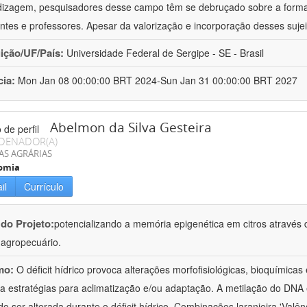
izagem, pesquisadores desse campo têm se debruçado sobre a formaç
ntes e professores. Apesar da valorização e incorporação desses sujei
uição/UF/País:
Universidade Federal de Sergipe - SE - Brasil
cia:
Mon Jan 08 00:00:00 BRT 2024-Sun Jan 31 00:00:00 BRT 2027
Abelmon da Silva Gesteira
DENADOR(A)
AS AGRÁRIAS
omia
il
Currículo
 do Projeto:
potencializando a memória epigenética em citros através d
o agropecuário.
mo:
O déficit hídrico provoca alterações morfofisiológicas, bioquímica
 a estratégias para aclimatização e/ou adaptação. A metilação do DNA 
o ser alterada durante o déficit hídrico. Combinações laranjeira 'Valên