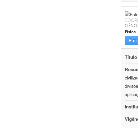
COOR
CIÊNCI
Física
E-ma
Título
Resu
civili
divisõ
aplica
Instit
Vigên