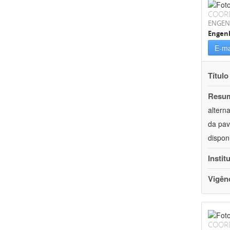
COOR
ENGEN
Engenh
E-ma
Título
Resu
altern
da pav
dispon
Instit
Vigên
COOR