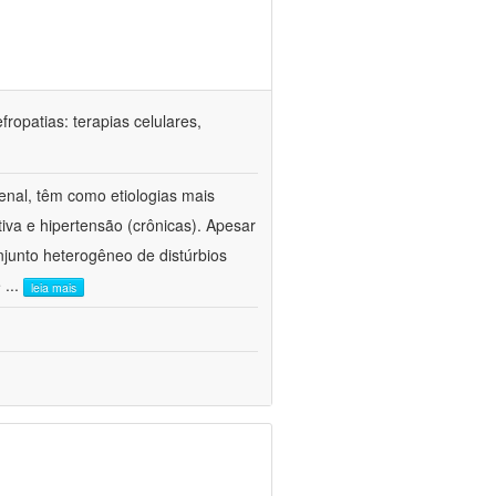
ropatias: terapias celulares,
enal, têm como etiologias mais
iva e hipertensão (crônicas). Apesar
junto heterogêneo de distúrbios
e
...
leia mais