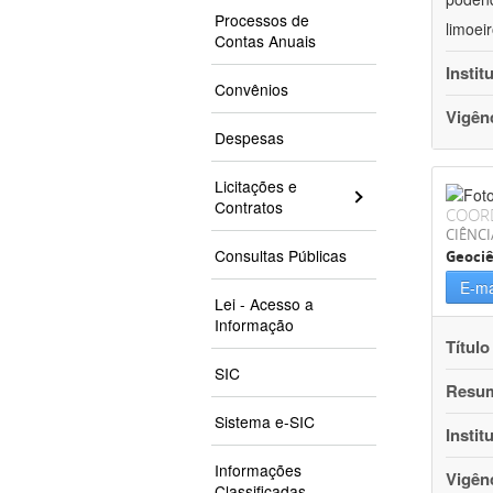
Processos de
limoei
Contas Anuais
Instit
Convênios
Vigên
Despesas
Licitações e
Contratos
COOR
CIÊNCI
Consultas Públicas
Geociê
E-ma
Lei - Acesso a
Informação
Título
SIC
Resu
Sistema e-SIC
Instit
Informações
Vigên
Classificadas