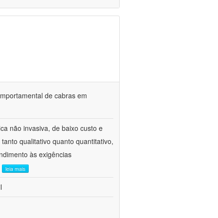
o comportamental de cabras em
ca não invasiva, de baixo custo e
tanto qualitativo quanto quantitativo,
ndimento às exigências
.
leia mais
l