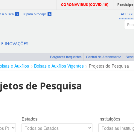
CORONAVÍRUS (COVID-19)
Participe
ra a busca
3
Ir para o rodapé
4
ACESSI
A E INOVAÇÕES
Perguntas frequentes
Central de Atendimento
Serv
olsas e Auxílios
Bolsas e Auxílios Vigentes
Projetos de Pesquisa
jetos de Pesquisa
Estados
Instituições