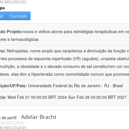
AS BIOLÓGICAS
gia
il
Currículo
 do Projeto:
novos e velhos atores para estratégias terapêuticas em nef
ares e farmacológicas
mo:
Nefropatias, nome amplo que caracteriza a diminuição da função r
ntes processos de isquemia-reperfusão (I/R) (agudos), uropatia obstrut
nutrição, a obesidade e o elevado consumo de sal constituírem um con
tares, elas têm a hipertensão como comorbidade comum que promov
uição/UF/País:
Universidade Federal do Rio de Janeiro - RJ - Brasil
cia:
Wed Feb 21 00:00:00 BRT 2024-Sun Feb 28 00:00:00 BRT 2027
Adelar Bracht
DENADOR(A)
AS BIOLÓGICAS