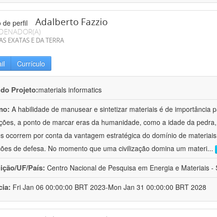
Adalberto Fazzio
DENADOR(A)
AS EXATAS E DA TERRA
il
Currículo
 do Projeto:
materials informatics
mo:
A habilidade de manusear e sintetizar materiais é de importância 
zações, a ponto de marcar eras da humanidade, como a idade da pedra, 
es ocorrem por conta da vantagem estratégica do domínio de materiais,
ções de defesa. No momento que uma civilização domina um materi
...
uição/UF/País:
Centro Nacional de Pesquisa em Energia e Materiais - S
cia:
Fri Jan 06 00:00:00 BRT 2023-Mon Jan 31 00:00:00 BRT 2028