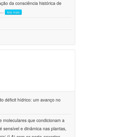
ão da consciência histórica de
...
leia mais
o déficit hídrico: um avanço no
s e moleculares que condicionam a
é sensível e dinâmica nas plantas,
cia' (LA) com os porta-enxertos