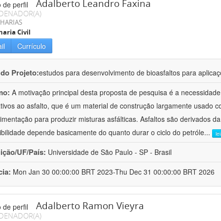
Adalberto Leandro Faxina
DENADOR(A)
HARIAS
aria Civil
il
Currículo
 do Projeto:
estudos para desenvolvimento de bioasfaltos para aplic
mo:
A motivação principal desta proposta de pesquisa é a necessidade
ativos ao asfalto, que é um material de construção largamente usado 
imentação para produzir misturas asfálticas. Asfaltos são derivados da
ibilidade depende basicamente do quanto durar o ciclo do petróle
...
le
uição/UF/País:
Universidade de São Paulo - SP - Brasil
cia:
Mon Jan 30 00:00:00 BRT 2023-Thu Dec 31 00:00:00 BRT 2026
Adalberto Ramon Vieyra
DENADOR(A)