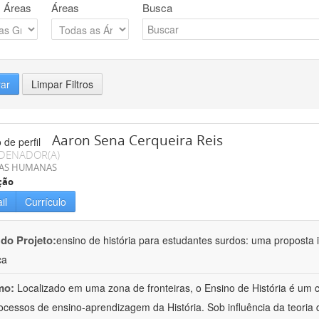
 Áreas
Áreas
Busca
rar
Limpar Filtros
Aaron Sena Cerqueira Reis
DENADOR(A)
IAS HUMANAS
ção
il
Currículo
 do Projeto:
ensino de história para estudantes surdos: uma proposta i
ca
mo:
Localizado em uma zona de fronteiras, o Ensino de História é um
ocessos de ensino-aprendizagem da História. Sob influência da teoria d