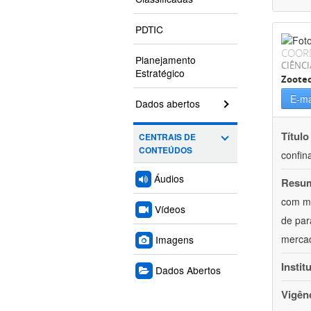
PDTIC
COOR
Planejamento
CIÊNCI
Estratégico
Zoote
E-ma
Dados abertos
Título
CENTRAIS DE
CONTEÚDOS
confin
Áudios
Resu
com mú
Vídeos
de par
mercad
Imagens
Instit
Dados Abertos
Vigên