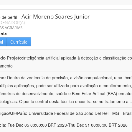
Acir Moreno Soares Junior
DENADOR(A)
AS AGRÁRIAS
cnia
il
Currículo
 do Projeto:
inteligência artificial aplicada à detecção e classificaçã
amento
mo:
Dentro da zootecnia de precisão, a visão computacional, uma técni
ltiplas aplicações, pode ser utilizada para avaliação e monitoramento, 
âmetros de desenvolvimento, saúde e Bem Estar Animal (BEA) em ate
ológicas. O ponto central desta técnica encontra-se no tratamento a
..
uição/UF/País:
Universidade Federal de São João Del-Rei - MG - Brasi
cia:
Tue Dec 05 00:00:00 BRT 2023-Thu Dec 31 00:00:00 BRT 2026