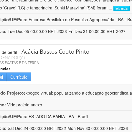
ro 'Cravo' (LC) e tangerineira 'Sunki Maravilha' (SM) foram
...
leia mais
uição/UF/País:
Empresa Brasileira de Pesquisa Agropecuária - BA - Bra
cia:
Tue Dec 05 00:00:00 BRT 2023-Fri Dec 31 00:00:00 BRT 2027
Acácia Bastos Couto Pinto
DENADOR(A)
AS EXATAS E DA TERRA
ncias
il
Currículo
 do Projeto:
expogeo virtual: popularizando a educação geocientífica a
mo:
Vide projeto anexo
uição/UF/País:
ESTADO DA BAHIA - BA - Brasil
cia:
Sat Dec 24 00:00:00 BRT 2022-Mon Nov 30 00:00:00 BRT 2026