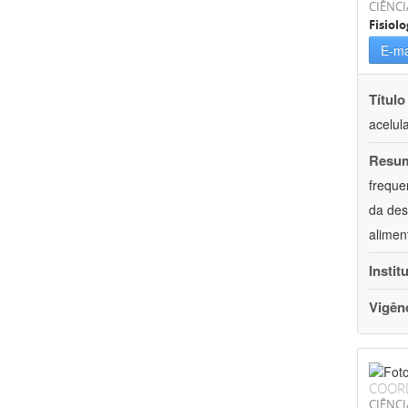
CIÊNCI
Fisiolo
E-ma
Título
acelul
Resu
freque
da des
alimen
Instit
Vigên
COOR
CIÊNCI