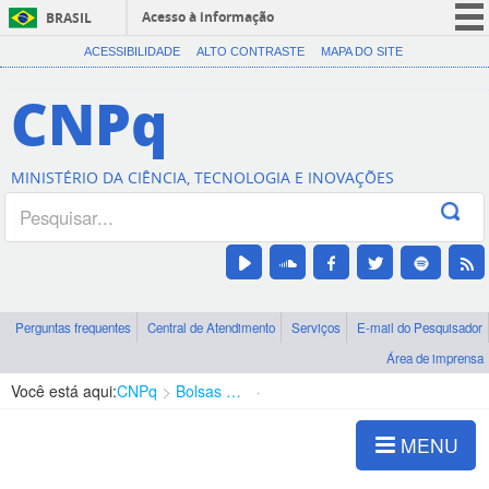
Acesso à informação
BRASIL
CORONAVÍRUS (COVID-19)
ACESSIBILIDADE
ALTO CONTRASTE
MAPA DO SITE
Participe
CNPq
Serviços
Legislação
MINISTÉRIO DA CIÊNCIA, TECNOLOGIA E INOVAÇÕES
Canais
Perguntas frequentes
Central de Atendimento
Serviços
E-mail do Pesquisador
Área de imprensa
Você está aqui:
CNPq
Bolsas e Auxílios Vigentes
Projetos de Pesquisa
MENU