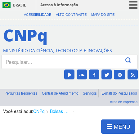
Acesso à informação
BRASIL
CORONAVÍRUS (COVID-19)
ACESSIBILIDADE
ALTO CONTRASTE
MAPA DO SITE
Participe
CNPq
Serviços
Legislação
MINISTÉRIO DA CIÊNCIA, TECNOLOGIA E INOVAÇÕES
Canais
Perguntas frequentes
Central de Atendimento
Serviços
E-mail do Pesquisador
Área de imprensa
Você está aqui:
CNPq
Bolsas e Auxílios Vigentes
Projetos de Pesquisa
MENU