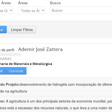
 Áreas
Áreas
Busca
rar
Limpar Filtros
Ademir José Zattera
DENADOR(A)
HARIAS
aria de Materiais e Metalúrgica
il
Currículo
 do Projeto:
desenvolvimento de hidrogéis com incorporação de difere
ção na agricultura
mo:
A agricultura é um dos principais setores da economia mundial, po
área está a escassez dos recursos naturais, o que leva a uma maior d