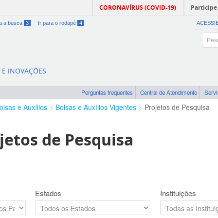
CORONAVÍRUS (COVID-19)
Participe
ra a busca
3
Ir para o rodapé
4
ACESSI
A E INOVAÇÕES
Perguntas frequentes
Central de Atendimento
Serv
olsas e Auxílios
Bolsas e Auxílios Vigentes
Projetos de Pesquisa
jetos de Pesquisa
Estados
Instituições