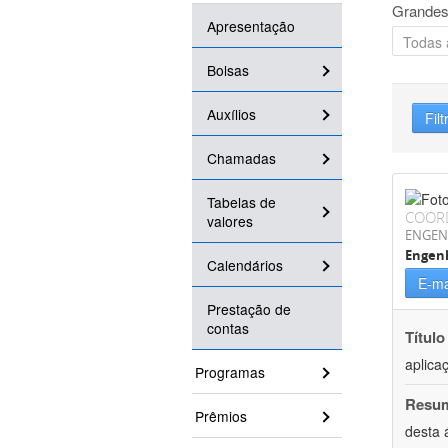
Grandes
Apresentação
Bolsas
Auxílios
Filt
Chamadas
Tabelas de
COOR
valores
ENGEN
Engenh
Calendários
E-ma
Prestação de
contas
Título
aplica
Programas
Resu
Prêmios
desta 