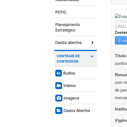
PDTIC
COOR
Planejamento
CIÊNCI
Estratégico
Zoote
E-ma
Dados abertos
Título
CENTRAIS DE
CONTEÚDOS
confin
Áudios
Resu
com mú
Vídeos
de par
mercad
Imagens
Instit
Dados Abertos
Vigên