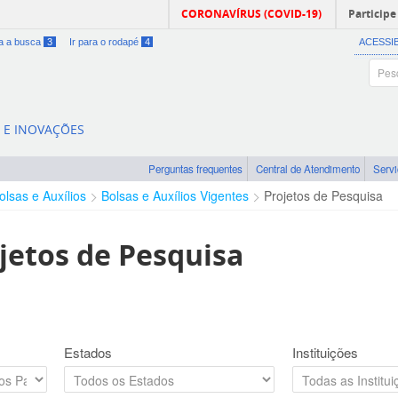
CORONAVÍRUS (COVID-19)
Participe
ra a busca
3
Ir para o rodapé
4
ACESSI
A E INOVAÇÕES
Perguntas frequentes
Central de Atendimento
Serv
olsas e Auxílios
Bolsas e Auxílios Vigentes
Projetos de Pesquisa
jetos de Pesquisa
Estados
Instituições