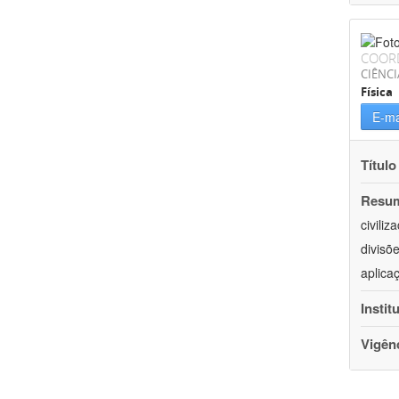
COOR
CIÊNCI
Física
E-ma
Título
Resu
civili
divisõ
aplica
Instit
Vigên