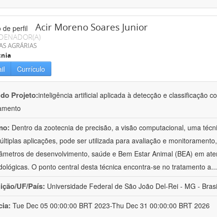
Acir Moreno Soares Junior
DENADOR(A)
AS AGRÁRIAS
cnia
il
Currículo
 do Projeto:
inteligência artificial aplicada à detecção e classificaçã
amento
mo:
Dentro da zootecnia de precisão, a visão computacional, uma técni
ltiplas aplicações, pode ser utilizada para avaliação e monitoramento, 
âmetros de desenvolvimento, saúde e Bem Estar Animal (BEA) em ate
ológicas. O ponto central desta técnica encontra-se no tratamento a
..
uição/UF/País:
Universidade Federal de São João Del-Rei - MG - Brasi
cia:
Tue Dec 05 00:00:00 BRT 2023-Thu Dec 31 00:00:00 BRT 2026