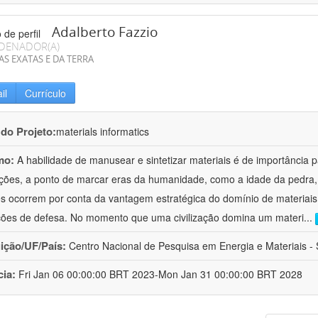
Adalberto Fazzio
DENADOR(A)
AS EXATAS E DA TERRA
il
Currículo
 do Projeto:
materials informatics
mo:
A habilidade de manusear e sintetizar materiais é de importância 
zações, a ponto de marcar eras da humanidade, como a idade da pedra, 
es ocorrem por conta da vantagem estratégica do domínio de materiais,
ções de defesa. No momento que uma civilização domina um materi
...
uição/UF/País:
Centro Nacional de Pesquisa em Energia e Materiais - S
cia:
Fri Jan 06 00:00:00 BRT 2023-Mon Jan 31 00:00:00 BRT 2028