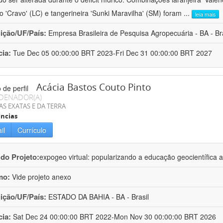
ro 'Cravo' (LC) e tangerineira 'Sunki Maravilha' (SM) foram
...
leia mais
uição/UF/País:
Empresa Brasileira de Pesquisa Agropecuária - BA - Bra
cia:
Tue Dec 05 00:00:00 BRT 2023-Fri Dec 31 00:00:00 BRT 2027
Acácia Bastos Couto Pinto
DENADOR(A)
AS EXATAS E DA TERRA
ncias
il
Currículo
 do Projeto:
expogeo virtual: popularizando a educação geocientífica a
mo:
Vide projeto anexo
uição/UF/País:
ESTADO DA BAHIA - BA - Brasil
cia:
Sat Dec 24 00:00:00 BRT 2022-Mon Nov 30 00:00:00 BRT 2026