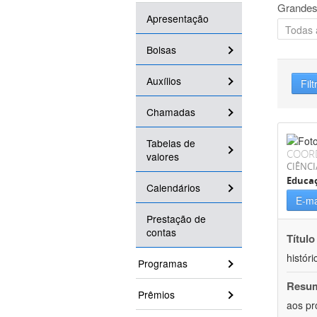
Grandes
Apresentação
Bolsas
Auxílios
Filt
Chamadas
Tabelas de
COOR
valores
CIÊNC
Educa
Calendários
E-ma
Prestação de
contas
Título
históri
Programas
Resu
Prêmios
aos pr