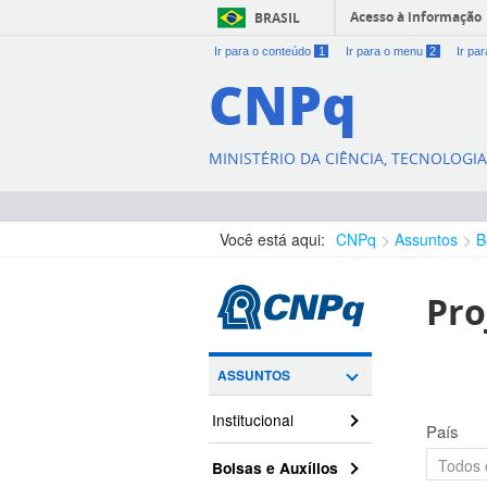
Acesso à informação
BRASIL
Ir para o conteúdo
1
Ir para o menu
2
Ir pa
CNPq
MINISTÉRIO DA CIÊNCIA, TECNOLOGI
Você está aqui:
CNPq
Assuntos
B
Pro
ASSUNTOS
Institucional
País
Bolsas e Auxílios