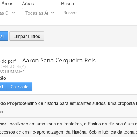
 Áreas
Áreas
Busca
rar
Limpar Filtros
Aaron Sena Cerqueira Reis
DENADOR(A)
IAS HUMANAS
ção
il
Currículo
 do Projeto:
ensino de história para estudantes surdos: uma proposta i
ca
mo:
Localizado em uma zona de fronteiras, o Ensino de História é um
ocessos de ensino-aprendizagem da História. Sob influência da teoria d