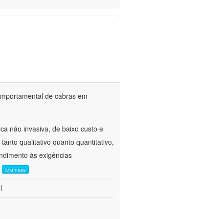
o comportamental de cabras em
ca não invasiva, de baixo custo e
tanto qualitativo quanto quantitativo,
ndimento às exigências
.
leia mais
l