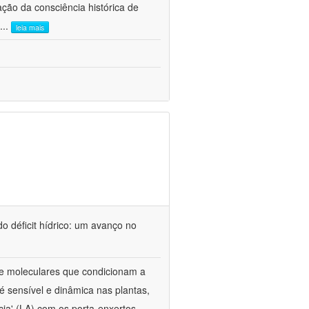
ão da consciência histórica de
...
leia mais
o déficit hídrico: um avanço no
s e moleculares que condicionam a
é sensível e dinâmica nas plantas,
cia' (LA) com os porta-enxertos