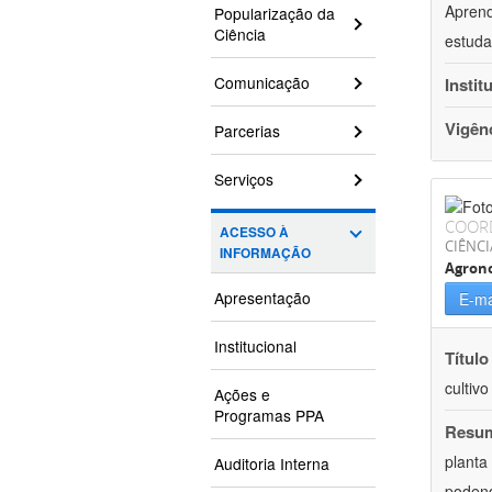
Aprend
Popularização da
Ciência
estuda
Comunicação
Instit
Vigên
Parcerias
Serviços
COOR
ACESSO À
CIÊNCI
INFORMAÇÃO
Agron
Apresentação
E-ma
Institucional
Título
cultiv
Ações e
Programas PPA
Resu
planta
Auditoria Interna
podend