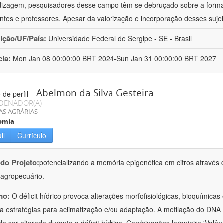
izagem, pesquisadores desse campo têm se debruçado sobre a formaç
ntes e professores. Apesar da valorização e incorporação desses sujei
uição/UF/País:
Universidade Federal de Sergipe - SE - Brasil
cia:
Mon Jan 08 00:00:00 BRT 2024-Sun Jan 31 00:00:00 BRT 2027
Abelmon da Silva Gesteira
DENADOR(A)
AS AGRÁRIAS
omia
il
Currículo
 do Projeto:
potencializando a memória epigenética em citros através d
o agropecuário.
mo:
O déficit hídrico provoca alterações morfofisiológicas, bioquímica
 a estratégias para aclimatização e/ou adaptação. A metilação do DNA 
o ser alterada durante o déficit hídrico. Combinações laranjeira 'Valên