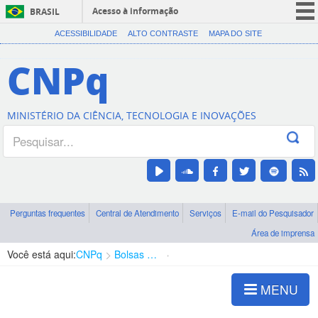
Acesso à informação
BRASIL
CORONAVÍRUS (COVID-19)
ACESSIBILIDADE
ALTO CONTRASTE
MAPA DO SITE
Participe
CNPq
Serviços
Legislação
MINISTÉRIO DA CIÊNCIA, TECNOLOGIA E INOVAÇÕES
Canais
Perguntas frequentes
Central de Atendimento
Serviços
E-mail do Pesquisador
Área de imprensa
Você está aqui:
CNPq
Bolsas e Auxílios Vigentes
Projetos de Pesquisa
MENU