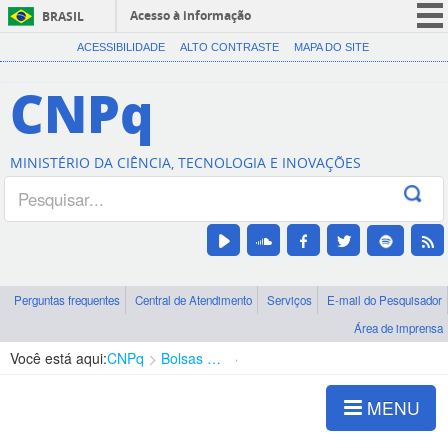
Acesso à informação
BRASIL
CORONAVÍRUS (COVID-19)
ACESSIBILIDADE
ALTO CONTRASTE
MAPA DO SITE
Participe
CNPq
Serviços
Legislação
MINISTÉRIO DA CIÊNCIA, TECNOLOGIA E INOVAÇÕES
Canais
Perguntas frequentes
Central de Atendimento
Serviços
E-mail do Pesquisador
Área de imprensa
Você está aqui:
CNPq
Bolsas e Auxílios Vigentes
Projetos de Pesquisa
MENU