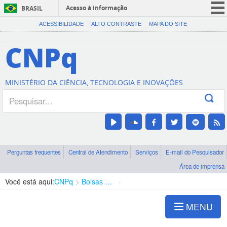
Acesso à informação
BRASIL
CORONAVÍRUS (COVID-19)
ACESSIBILIDADE
ALTO CONTRASTE
MAPA DO SITE
Participe
CNPq
Serviços
Legislação
MINISTÉRIO DA CIÊNCIA, TECNOLOGIA E INOVAÇÕES
Canais
Perguntas frequentes
Central de Atendimento
Serviços
E-mail do Pesquisador
Área de imprensa
Você está aqui:
CNPq
Bolsas e Auxílios Vigentes
Projetos de Pesquisa
MENU