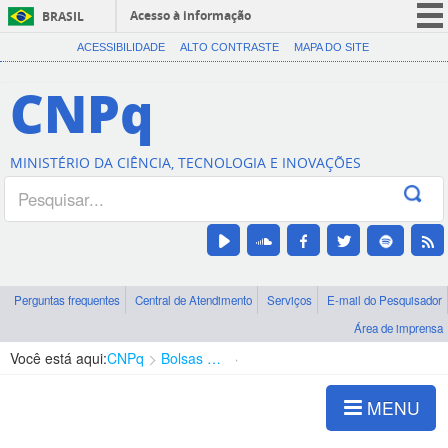
Acesso à informação
BRASIL
CORONAVÍRUS (COVID-19)
ACESSIBILIDADE
ALTO CONTRASTE
MAPA DO SITE
Participe
CNPq
Serviços
Legislação
MINISTÉRIO DA CIÊNCIA, TECNOLOGIA E INOVAÇÕES
Canais
Perguntas frequentes
Central de Atendimento
Serviços
E-mail do Pesquisador
Área de imprensa
Você está aqui:
CNPq
Bolsas e Auxílios Vigentes
Projetos de Pesquisa
MENU