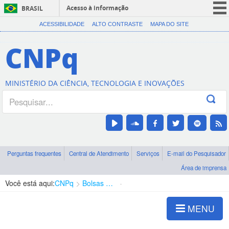
Acesso à informação
BRASIL
CORONAVÍRUS (COVID-19)
ACESSIBILIDADE
ALTO CONTRASTE
MAPA DO SITE
Participe
CNPq
Serviços
Legislação
MINISTÉRIO DA CIÊNCIA, TECNOLOGIA E INOVAÇÕES
Canais
Perguntas frequentes
Central de Atendimento
Serviços
E-mail do Pesquisador
Área de imprensa
Você está aqui:
CNPq
Bolsas e Auxílios Vigentes
Projetos de Pesquisa
MENU