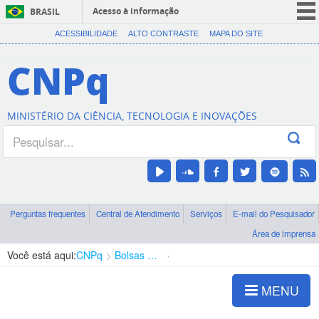
Acesso à informação
BRASIL
CORONAVÍRUS (COVID-19)
ACESSIBILIDADE
ALTO CONTRASTE
MAPA DO SITE
Participe
CNPq
Serviços
Legislação
MINISTÉRIO DA CIÊNCIA, TECNOLOGIA E INOVAÇÕES
Canais
Perguntas frequentes
Central de Atendimento
Serviços
E-mail do Pesquisador
Área de imprensa
Você está aqui:
CNPq
Bolsas e Auxílios Vigentes
Projetos de Pesquisa
MENU