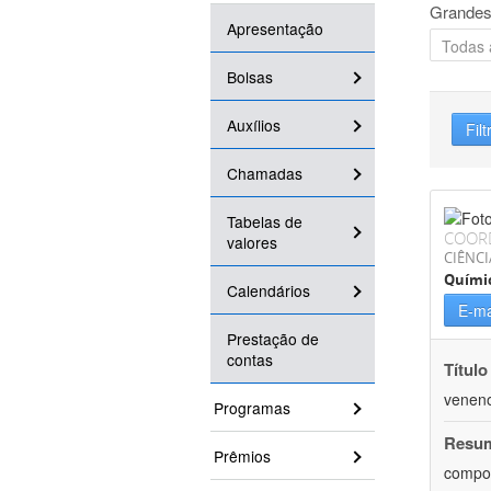
Grandes
Apresentação
Bolsas
Auxílios
Filt
Chamadas
Tabelas de
COOR
valores
CIÊNCI
Quími
Calendários
E-ma
Prestação de
contas
Título
veneno
Programas
Resu
Prêmios
compos