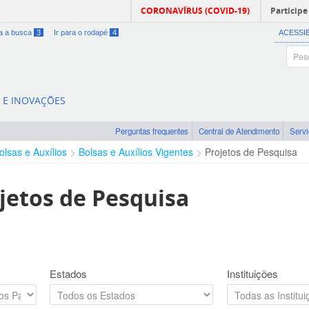
CORONAVÍRUS (COVID-19)
Participe
ra a busca
3
Ir para o rodapé
4
ACESSI
A E INOVAÇÕES
Perguntas frequentes
Central de Atendimento
Serv
olsas e Auxílios
Bolsas e Auxílios Vigentes
Projetos de Pesquisa
jetos de Pesquisa
Estados
Instituições