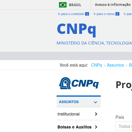
Acesso à informação
BRASIL
Ir para o conteúdo
1
Ir para o menu
2
Ir pa
CNPq
MINISTÉRIO DA CIÊNCIA, TECNOLOGI
Você está aqui:
CNPq
Assuntos
B
Pro
ASSUNTOS
Institucional
País
Bolsas e Auxílios