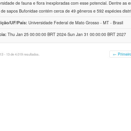
ersidade de fauna e flora inexploradas com esse potencial. Dentre as
a de sapos Bufonidae contém cerca de 49 gêneros e 592 espécies distr
uição/UF/País:
Universidade Federal de Mato Grosso - MT - Brasil
cia:
Thu Jan 25 00:00:00 BRT 2024-Sun Jan 31 00:00:00 BRT 2027
← Primeir
3 - 13 de 4.019 resultados.