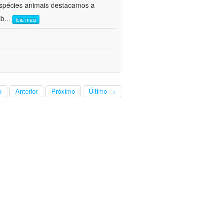
 espécies animais destacamos a
ib
...
leia mais
o
Anterior
Próximo
Último →