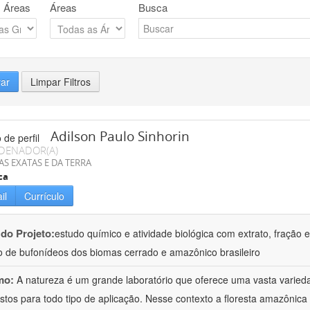
 Áreas
Áreas
Busca
rar
Limpar Filtros
Adilson Paulo Sinhorin
DENADOR(A)
AS EXATAS E DA TERRA
ca
il
Currículo
 do Projeto:
estudo químico e atividade biológica com extrato, fração e
 de bufonídeos dos biomas cerrado e amazônico brasileiro
mo:
A natureza é um grande laboratório que oferece uma vasta varieda
tos para todo tipo de aplicação. Nesse contexto a floresta amazôni