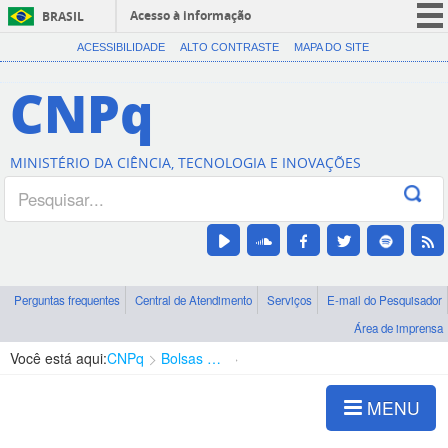
Acesso à informação
BRASIL
CORONAVÍRUS (COVID-19)
ACESSIBILIDADE
ALTO CONTRASTE
MAPA DO SITE
Participe
CNPq
Serviços
Legislação
MINISTÉRIO DA CIÊNCIA, TECNOLOGIA E INOVAÇÕES
Canais
Perguntas frequentes
Central de Atendimento
Serviços
E-mail do Pesquisador
Área de imprensa
Você está aqui:
CNPq
Bolsas e Auxílios Vigentes
Projetos de Pesquisa
MENU