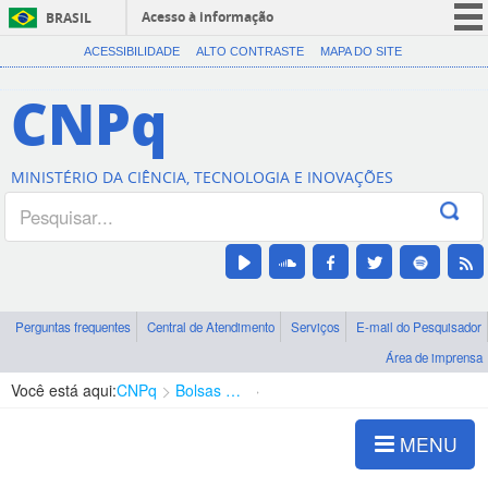
Acesso à informação
BRASIL
CORONAVÍRUS (COVID-19)
ACESSIBILIDADE
ALTO CONTRASTE
MAPA DO SITE
Participe
CNPq
Serviços
Legislação
MINISTÉRIO DA CIÊNCIA, TECNOLOGIA E INOVAÇÕES
Canais
Perguntas frequentes
Central de Atendimento
Serviços
E-mail do Pesquisador
Área de imprensa
Você está aqui:
CNPq
Bolsas e Auxílios Vigentes
Projetos de Pesquisa
MENU