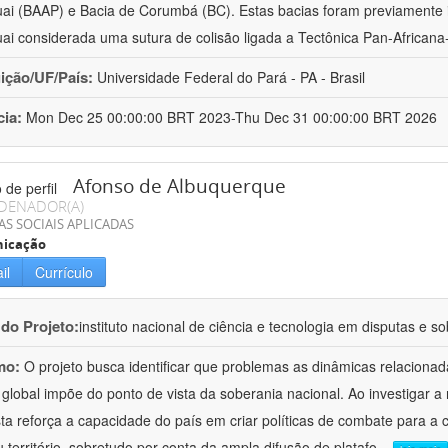
ai (BAAP) e Bacia de Corumbá (BC). Estas bacias foram previamente i
ai considerada uma sutura de colisão ligada a Tectônica Pan-Africana-
uição/UF/País:
Universidade Federal do Pará - PA - Brasil
cia:
Mon Dec 25 00:00:00 BRT 2023-Thu Dec 31 00:00:00 BRT 2026
Afonso de Albuquerque
DENADOR(A)
AS SOCIAIS APLICADAS
icação
il
Currículo
 do Projeto:
instituto nacional de ciência e tecnologia em disputas e so
mo:
O projeto busca identificar que problemas as dinâmicas relaciona
 global impõe do ponto de vista da soberania nacional. Ao investigar a
ta reforça a capacidade do país em criar políticas de combate para a
 território, sobretudo por conta da ampla difusão de platafo
...