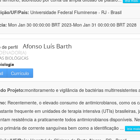
leia mais
uição/UF/País:
Universidade Federal Fluminense - RJ - Brasil
cia:
Mon Jan 30 00:00:00 BRT 2023-Mon Jan 31 00:00:00 BRT 2028
Afonso Luís Barth
DENADOR(A)
AS BIOLÓGICAS
iologia
il
Currículo
 do Projeto:
monitoramento e vigilância de bactérias multirresistente
mo:
Recentemente, o elevado consumo de antimicrobianos, como os c
astante frequente em unidades de terapia intensiva (UTIs) brasileiras, 
ntam resistência a praticamente todos antimicrobianos disponíveis. N
ão primária de corrente sanguínea bem como a identificação
...
leia mais