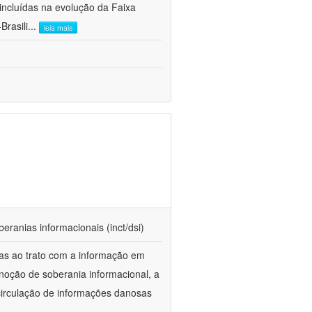
ncluídas na evolução da Faixa
Brasili
...
leia mais
beranias informacionais (inct/dsi)
das ao trato com a informação em
 noção de soberania informacional, a
 circulação de informações danosas