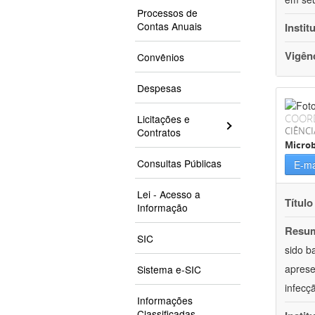
Processos de
Contas Anuais
Instit
Vigên
Convênios
Despesas
COOR
Licitações e
CIÊNCI
Contratos
Microb
Consultas Públicas
E-ma
Lei - Acesso a
Título
Informação
Resu
SIC
sido b
aprese
Sistema e-SIC
infecç
Informações
Classificadas