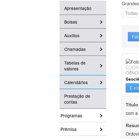
Grandes
Apresentação
Bolsas
Auxílios
Filt
Chamadas
Tabelas de
COOR
valores
CIÊNCI
Geociê
Calendários
E-ma
Prestação de
contas
Título
com a 
Programas
Resu
Prêmios
Ordovi