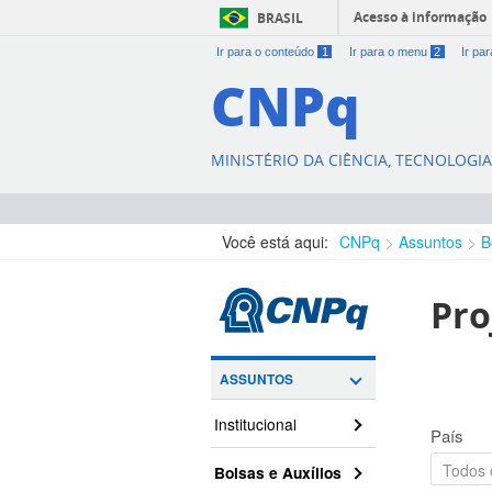
Acesso à informação
BRASIL
Ir para o conteúdo
1
Ir para o menu
2
Ir pa
CNPq
MINISTÉRIO DA CIÊNCIA, TECNOLOGI
Você está aqui:
CNPq
Assuntos
B
Pro
ASSUNTOS
Institucional
País
Bolsas e Auxílios