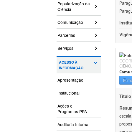
Paragu
Popularização da
Ciência
Paragu
Comunicação
Instit
Vigên
Parcerias
Serviços
COOR
ACESSO À
CIÊNCI
INFORMAÇÃO
Comun
Apresentação
E-ma
Institucional
Título
Ações e
Resu
Programas PPA
escala
propos
Auditoria Interna
em seu