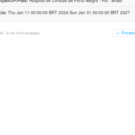
uição/UF/País:
Hospital de Clínicas de Porto Alegre - RS - Brasil
cia:
Thu Jan 11 00:00:00 BRT 2024-Sun Jan 31 00:00:00 BRT 2027
← Primeir
5 - 57 de 4.019 resultados.