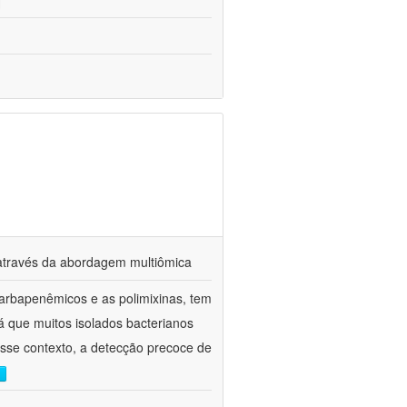
s através da abordagem multiômica
arbapenêmicos e as polimixinas, tem
já que muitos isolados bacterianos
esse contexto, a detecção precoce de