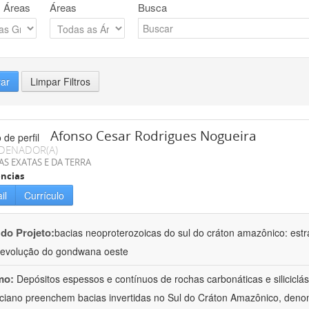
 Áreas
Áreas
Busca
rar
Limpar Filtros
Afonso Cesar Rodrigues Nogueira
DENADOR(A)
AS EXATAS E DA TERRA
ncias
il
Currículo
 do Projeto:
bacias neoproterozoicas do sul do cráton amazônico: estra
evolução do gondwana oeste
mo:
Depósitos espessos e contínuos de rochas carbonáticas e siliciclá
ciano preenchem bacias invertidas no Sul do Cráton Amazônico, denom