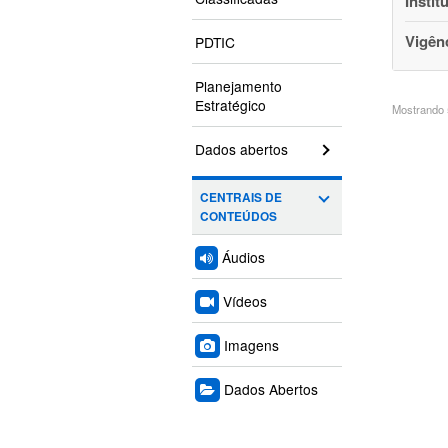
Instit
Vigên
PDTIC
Planejamento
Estratégico
Mostrando 5
Dados abertos
CENTRAIS DE
CONTEÚDOS
Áudios
Vídeos
Imagens
Dados Abertos