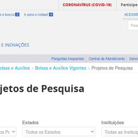
CORONAVÍRUS (COVID-19)
Participe
ra a busca
3
Ir para o rodapé
4
ACESSI
A E INOVAÇÕES
Perguntas frequentes
Central de Atendimento
Serv
olsas e Auxílios
Bolsas e Auxílios Vigentes
Projetos de Pesquisa
jetos de Pesquisa
Estados
Instituições