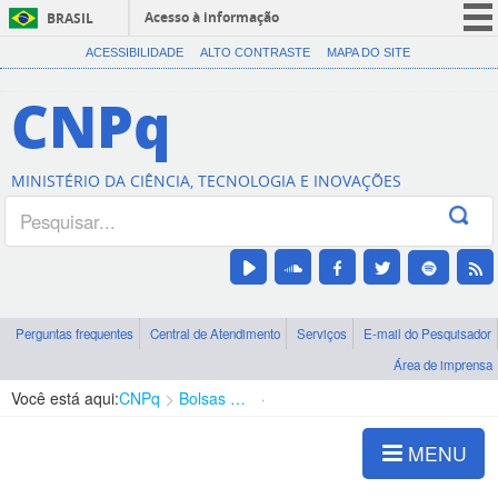
Acesso à informação
BRASIL
CORONAVÍRUS (COVID-19)
ACESSIBILIDADE
ALTO CONTRASTE
MAPA DO SITE
Participe
CNPq
Serviços
Legislação
MINISTÉRIO DA CIÊNCIA, TECNOLOGIA E INOVAÇÕES
Canais
Perguntas frequentes
Central de Atendimento
Serviços
E-mail do Pesquisador
Área de imprensa
Você está aqui:
CNPq
Bolsas e Auxílios Vigentes
Projetos de Pesquisa
MENU