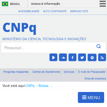
Acesso à informação
BRASIL
CORONAVÍRUS (COVID-19)
ACESSIBILIDADE
ALTO CONTRASTE
MAPA DO SITE
Participe
CNPq
Serviços
Legislação
MINISTÉRIO DA CIÊNCIA, TECNOLOGIA E INOVAÇÕES
Canais
Perguntas frequentes
Central de Atendimento
Serviços
E-mail do Pesquisador
Área de imprensa
Você está aqui:
CNPq
Bolsas e Auxílios Vigentes
Projetos de Pesquisa
MENU