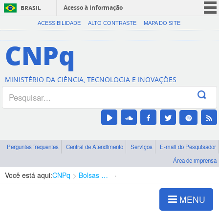
Acesso à informação
BRASIL
CORONAVÍRUS (COVID-19)
ACESSIBILIDADE
ALTO CONTRASTE
MAPA DO SITE
Participe
CNPq
Serviços
Legislação
MINISTÉRIO DA CIÊNCIA, TECNOLOGIA E INOVAÇÕES
Canais
Perguntas frequentes
Central de Atendimento
Serviços
E-mail do Pesquisador
Área de imprensa
Você está aqui:
CNPq
Bolsas e Auxílios Vigentes
Projetos de Pesquisa
MENU