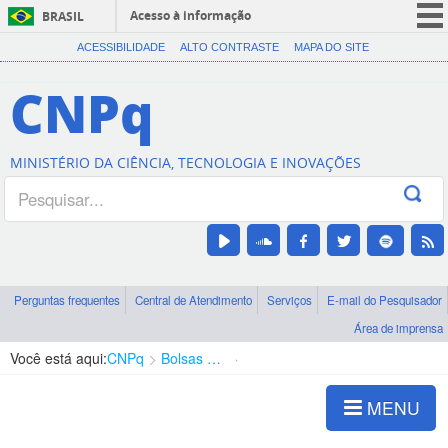
Acesso à informação
BRASIL
CORONAVÍRUS (COVID-19)
ACESSIBILIDADE
ALTO CONTRASTE
MAPA DO SITE
Participe
CNPq
Serviços
Legislação
MINISTÉRIO DA CIÊNCIA, TECNOLOGIA E INOVAÇÕES
Canais
Perguntas frequentes
Central de Atendimento
Serviços
E-mail do Pesquisador
Área de imprensa
Você está aqui:
CNPq
Bolsas e Auxílios Vigentes
Projetos de Pesquisa
MENU