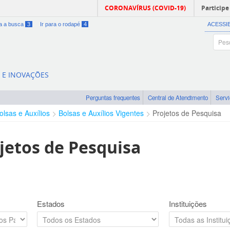
CORONAVÍRUS (COVID-19)
Participe
ra a busca
3
Ir para o rodapé
4
ACESSI
A E INOVAÇÕES
Perguntas frequentes
Central de Atendimento
Serv
olsas e Auxílios
Bolsas e Auxílios Vigentes
Projetos de Pesquisa
jetos de Pesquisa
Estados
Instituições