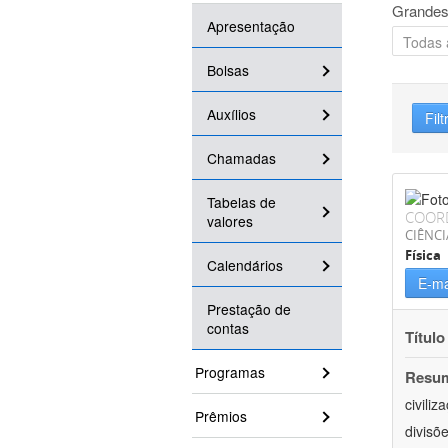
Grandes
Apresentação
Bolsas
Auxílios
Filt
Chamadas
Tabelas de
COOR
valores
CIÊNCI
Física
Calendários
E-ma
Prestação de
contas
Título
Programas
Resu
civili
Prêmios
divisõ