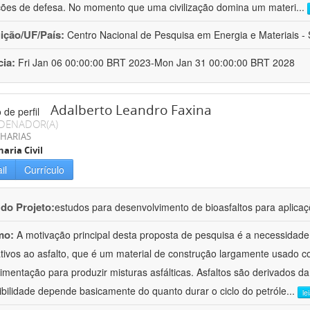
ções de defesa. No momento que uma civilização domina um materi
...
uição/UF/País:
Centro Nacional de Pesquisa em Energia e Materiais - S
cia:
Fri Jan 06 00:00:00 BRT 2023-Mon Jan 31 00:00:00 BRT 2028
Adalberto Leandro Faxina
DENADOR(A)
HARIAS
aria Civil
il
Currículo
 do Projeto:
estudos para desenvolvimento de bioasfaltos para aplic
mo:
A motivação principal desta proposta de pesquisa é a necessidade
ativos ao asfalto, que é um material de construção largamente usado 
imentação para produzir misturas asfálticas. Asfaltos são derivados da
ibilidade depende basicamente do quanto durar o ciclo do petróle
...
le