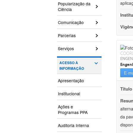
aplica
Popularização da
Ciência
Instit
Comunicação
Vigên
Parcerias
Serviços
COOR
ENGEN
ACESSO À
Engenh
INFORMAÇÃO
E-ma
Apresentação
Título
Institucional
Resu
Ações e
altern
Programas PPA
da pav
dispon
Auditoria Interna