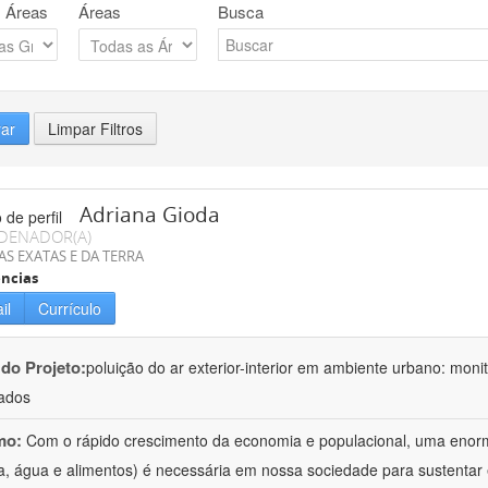
 Áreas
Áreas
Busca
rar
Limpar Filtros
Adriana Gioda
DENADOR(A)
AS EXATAS E DA TERRA
ncias
il
Currículo
 do Projeto:
poluição do ar exterior-interior em ambiente urbano: mon
ados
mo:
Com o rápido crescimento da economia e populacional, uma enorm
a, água e alimentos) é necessária em nossa sociedade para sustentar 