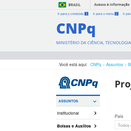
Acesso à informação
BRASIL
Ir para o conteúdo
1
Ir para o menu
2
Ir pa
CNPq
MINISTÉRIO DA CIÊNCIA, TECNOLOGI
Você está aqui:
CNPq
Assuntos
B
Pro
ASSUNTOS
Institucional
País
Bolsas e Auxílios