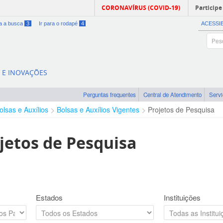
CORONAVÍRUS (COVID-19)
Participe
ra a busca
3
Ir para o rodapé
4
ACESSI
A E INOVAÇÕES
Perguntas frequentes
Central de Atendimento
Serv
olsas e Auxílios
Bolsas e Auxílios Vigentes
Projetos de Pesquisa
jetos de Pesquisa
Estados
Instituições