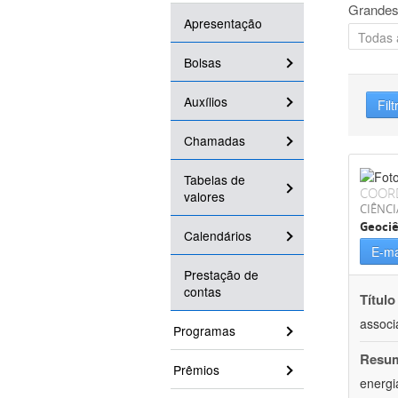
Grandes
Apresentação
Bolsas
Auxílios
Filt
Chamadas
Tabelas de
COOR
valores
CIÊNCI
Geociê
Calendários
E-ma
Prestação de
contas
Título
associ
Programas
Resu
Prêmios
energi