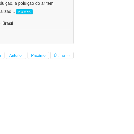
oluição, a poluição do ar tem
alizad
...
leia mais
 Brasil
o
Anterior
Próximo
Último →