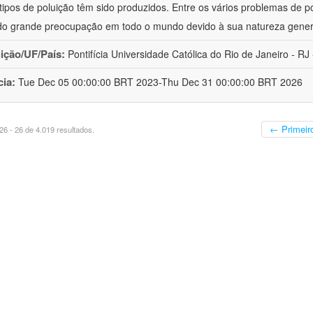
 tipos de poluição têm sido produzidos. Entre os vários problemas de p
o grande preocupação em todo o mundo devido à sua natureza gener
uição/UF/País:
Pontifícia Universidade Católica do Rio de Janeiro - RJ -
cia:
Tue Dec 05 00:00:00 BRT 2023-Thu Dec 31 00:00:00 BRT 2026
← Primeir
6 - 26 de 4.019 resultados.