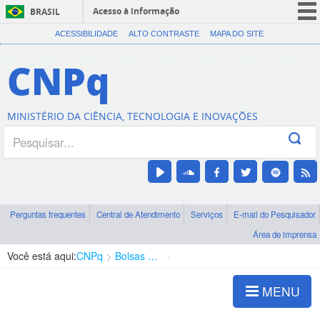
Acesso à informação
BRASIL
CORONAVÍRUS (COVID-19)
ACESSIBILIDADE
ALTO CONTRASTE
MAPA DO SITE
Participe
CNPq
Serviços
Legislação
MINISTÉRIO DA CIÊNCIA, TECNOLOGIA E INOVAÇÕES
Canais
Perguntas frequentes
Central de Atendimento
Serviços
E-mail do Pesquisador
Área de imprensa
Você está aqui:
CNPq
Bolsas e Auxílios Vigentes
Projetos de Pesquisa
MENU