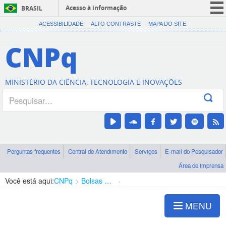
Acesso à informação
BRASIL
CORONAVÍRUS (COVID-19)
ACESSIBILIDADE
ALTO CONTRASTE
MAPA DO SITE
Participe
CNPq
Serviços
Legislação
MINISTÉRIO DA CIÊNCIA, TECNOLOGIA E INOVAÇÕES
Canais
Perguntas frequentes
Central de Atendimento
Serviços
E-mail do Pesquisador
Área de imprensa
Você está aqui:
CNPq
Bolsas e Auxílios Vigentes
Projetos de Pesquisa
MENU