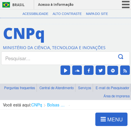
Acesso à informação
BRASIL
CORONAVÍRUS (COVID-19)
ACESSIBILIDADE
ALTO CONTRASTE
MAPA DO SITE
Participe
CNPq
Serviços
Legislação
MINISTÉRIO DA CIÊNCIA, TECNOLOGIA E INOVAÇÕES
Canais
Perguntas frequentes
Central de Atendimento
Serviços
E-mail do Pesquisador
Área de imprensa
Você está aqui:
CNPq
Bolsas e Auxílios Vigentes
Projetos de Pesquisa
MENU