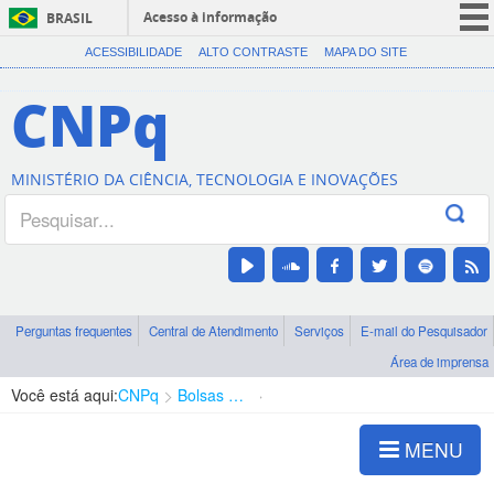
Acesso à informação
BRASIL
CORONAVÍRUS (COVID-19)
ACESSIBILIDADE
ALTO CONTRASTE
MAPA DO SITE
Participe
CNPq
Serviços
Legislação
MINISTÉRIO DA CIÊNCIA, TECNOLOGIA E INOVAÇÕES
Canais
Perguntas frequentes
Central de Atendimento
Serviços
E-mail do Pesquisador
Área de imprensa
Você está aqui:
CNPq
Bolsas e Auxílios Vigentes
Projetos de Pesquisa
MENU