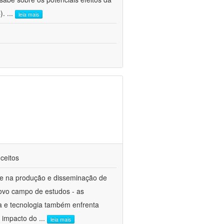
C).
...
leia mais
nceitos
te na produção e disseminação de
ovo campo de estudos - as
ia e tecnologia também enfrenta
o impacto do
...
leia mais