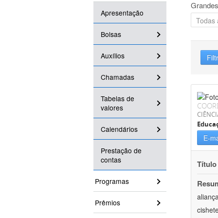
Grandes
Apresentação
Bolsas
Auxílios
Filt
Chamadas
Tabelas de
COOR
valores
CIÊNC
Educa
Calendários
E-ma
Prestação de
contas
Título
Programas
Resu
alianç
Prêmios
cishet