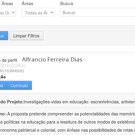
 Áreas
Áreas
Busca
rar
Limpar Filtros
Alfrancio Ferreira Dias
DENADOR(A)
IAS HUMANAS
ção
il
Currículo
 do Projeto:
investigações-vidas em educação: escrevivências, artivis
mo:
A proposta pretende compreender as potencialidades das memórias
as políticas na educação para a tessitura de outros modos de existênci
eronorma patriarcal e colonial, com ênfase nas possibilidades de rotas