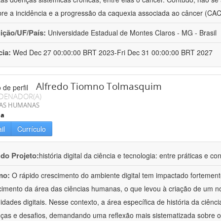
re a incidência e a progressão da caquexia associada ao câncer (CA
uição/UF/País:
Universidade Estadual de Montes Claros - MG - Brasil
cia:
Wed Dec 27 00:00:00 BRT 2023-Fri Dec 31 00:00:00 BRT 2027
Alfredo Tiomno Tolmasquim
DENADOR(A)
IAS HUMANAS
ia
il
Currículo
 do Projeto:
história digital da ciência e tecnologia: entre práticas e co
mo:
O rápido crescimento do ambiente digital tem impactado fortemen
imento da área das ciências humanas, o que levou à criação de um n
dades digitais. Nesse contexto, a área específica de história da ciênc
as e desafios, demandando uma reflexão mais sistematizada sobre 