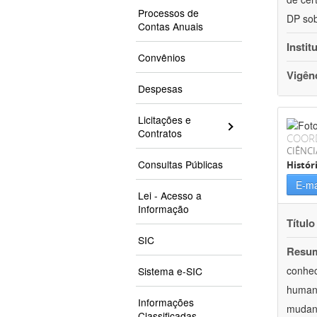
Processos de
DP sob
Contas Anuais
Instit
Convênios
Vigên
Despesas
Licitações e
Contratos
COOR
CIÊNC
Consultas Públicas
Histór
E-ma
Lei - Acesso a
Informação
Título
SIC
Resu
conhec
Sistema e-SIC
humani
Informações
mudanç
Classificadas