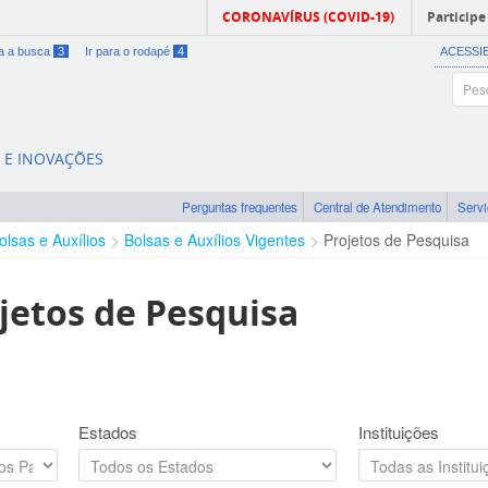
CORONAVÍRUS (COVID-19)
Participe
ra a busca
3
Ir para o rodapé
4
ACESSI
A E INOVAÇÕES
Perguntas frequentes
Central de Atendimento
Serv
olsas e Auxílios
Bolsas e Auxílios Vigentes
Projetos de Pesquisa
jetos de Pesquisa
Estados
Instituições