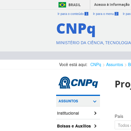
Acesso à informação
BRASIL
Ir para o conteúdo
1
Ir para o menu
2
Ir pa
CNPq
MINISTÉRIO DA CIÊNCIA, TECNOLOGI
Você está aqui:
CNPq
Assuntos
B
Pro
ASSUNTOS
Institucional
País
Bolsas e Auxílios