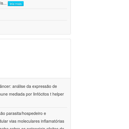
is
...
leia mais
câncer: análise da expressão de
une mediada por linfócitos t helper
ão parasita/hospedeiro e
lar vias moleculares inflamatórias
sabe sobre os potenciais efeitos da