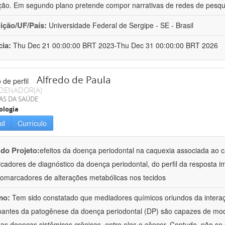
ão. Em segundo plano pretende compor narrativas de redes de pesqu
uição/UF/País:
Universidade Federal de Sergipe - SE - Brasil
cia:
Thu Dec 21 00:00:00 BRT 2023-Thu Dec 31 00:00:00 BRT 2026
Alfredo de Paula
DENADOR(A)
AS DA SAÚDE
ologia
il
Currículo
 do Projeto:
efeitos da doença periodontal na caquexia associada ao 
cadores de diagnóstico da doença periodontal, do perfil da resposta im
iomarcadores de alterações metabólicas nos tecidos
mo:
Tem sido constatado que mediadores químicos oriundos da interaç
ipantes da patogênese da doença periodontal (DP) são capazes de modu
tas doenças sistêmicas crônicas, entre elas o câncer. Contudo, não se 