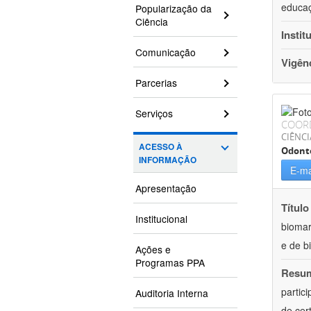
educaç
Popularização da
Ciência
Instit
Comunicação
Vigên
Parcerias
Serviços
COOR
CIÊNCI
ACESSO À
Odont
INFORMAÇÃO
E-ma
Apresentação
Título
Institucional
biomar
e de b
Ações e
Programas PPA
Resu
partic
Auditoria Interna
de cer