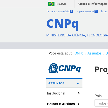
Acesso à informação
BRASIL
Ir para o conteúdo
1
Ir para o menu
2
Ir pa
CNPq
MINISTÉRIO DA CIÊNCIA, TECNOLOGI
Você está aqui:
CNPq
Assuntos
B
Pro
ASSUNTOS
Institucional
País
Bolsas e Auxílios