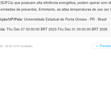
 (SOFCs) que possuem alta eficiência energética, podem operar com 
 emissões de poluentes. Entretanto, as altas temperaturas de uso (ao 
uição/UF/País:
Universidade Estadual de Ponta Grossa - PR - Brasil
cia:
Thu Dec 07 00:00:00 BRT 2023-Thu Dec 31 00:00:00 BRT 2026
← Primeir
2 - 32 de 4.019 resultados.