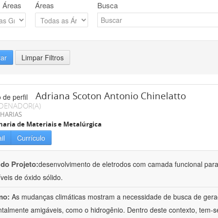
 Áreas
Áreas
Busca
rar
Limpar Filtros
Adriana Scoton Antonio Chinelatto
DENADOR(A)
HARIAS
aria de Materiais e Metalúrgica
il
Currículo
 do Projeto:
desenvolvimento de eletrodos com camada funcional para
veis de óxido sólido.
mo:
As mudanças climáticas mostram a necessidade de busca de geraç
talmente amigáveis, como o hidrogênio. Dentro deste contexto, tem-se