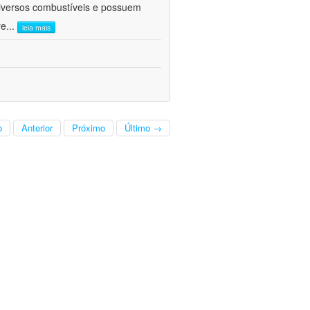
diversos combustíveis e possuem
re
...
leia mais
o
Anterior
Próximo
Último →