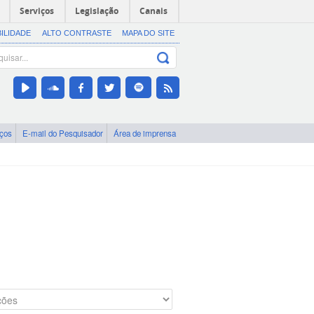
Serviços
Legislação
Canais
BILIDADE
ALTO CONTRASTE
MAPA DO SITE
iços
E-mail do Pesquisador
Área de imprensa