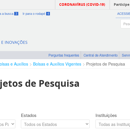
CORONAVÍRUS (COVID-19)
Participe
ra a busca
3
Ir para o rodapé
4
ACESSI
A E INOVAÇÕES
Perguntas frequentes
Central de Atendimento
Serv
olsas e Auxílios
Bolsas e Auxílios Vigentes
Projetos de Pesquisa
jetos de Pesquisa
Estados
Instituições