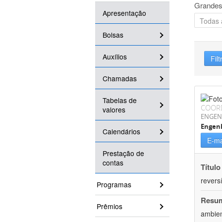
Grandes
Apresentação
Bolsas
Auxílios
Filt
Chamadas
Tabelas de
COOR
valores
ENGEN
Engenh
Calendários
E-ma
Prestação de
contas
Título
reversí
Programas
Resu
Prêmios
ambien