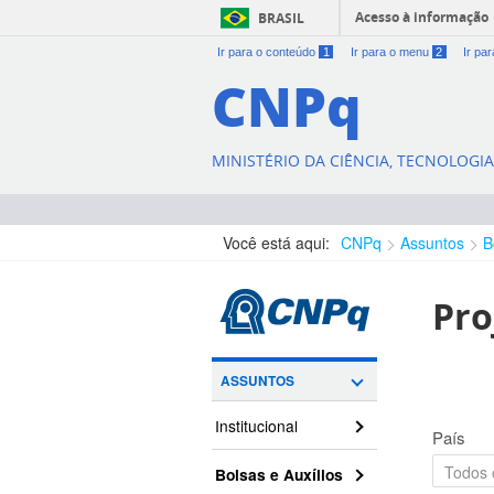
Acesso à informação
BRASIL
Ir para o conteúdo
1
Ir para o menu
2
Ir pa
CNPq
MINISTÉRIO DA CIÊNCIA, TECNOLOGI
Você está aqui:
CNPq
Assuntos
B
Pro
ASSUNTOS
Institucional
País
Bolsas e Auxílios