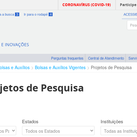
CORONAVÍRUS (COVID-19)
Participe
ra a busca
3
Ir para o rodapé
4
ACESSI
A E INOVAÇÕES
Perguntas frequentes
Central de Atendimento
Serv
olsas e Auxílios
Bolsas e Auxílios Vigentes
Projetos de Pesquisa
jetos de Pesquisa
Estados
Instituições