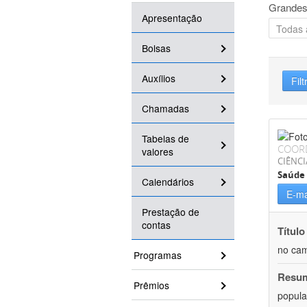
Grandes
Apresentação
Bolsas
Auxílios
Filt
Chamadas
Tabelas de
COOR
valores
CIÊNCI
Saúde 
Calendários
E-ma
Prestação de
contas
Título
no cam
Programas
Resu
Prêmios
popula