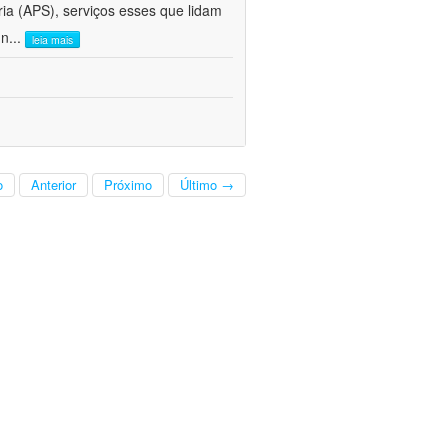
ria (APS), serviços esses que lidam
 n
...
leia mais
o
Anterior
Próximo
Último →