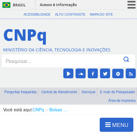
Acesso à informação
BRASIL
CORONAVÍRUS (COVID-19)
ACESSIBILIDADE
ALTO CONTRASTE
MAPA DO SITE
Participe
CNPq
Serviços
Legislação
MINISTÉRIO DA CIÊNCIA, TECNOLOGIA E INOVAÇÕES
Canais
Perguntas frequentes
Central de Atendimento
Serviços
E-mail do Pesquisador
Área de imprensa
Você está aqui:
CNPq
Bolsas e Auxílios Vigentes
Projetos de Pesquisa
MENU