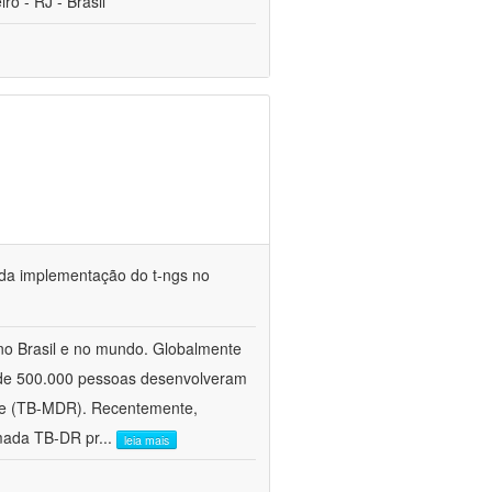
o - RJ - Brasil
e da implementação do t-ngs no
no Brasil e no mundo. Globalmente
 de 500.000 pessoas desenvolveram
ente (TB-MDR). Recentemente,
mada TB-DR pr
...
leia mais