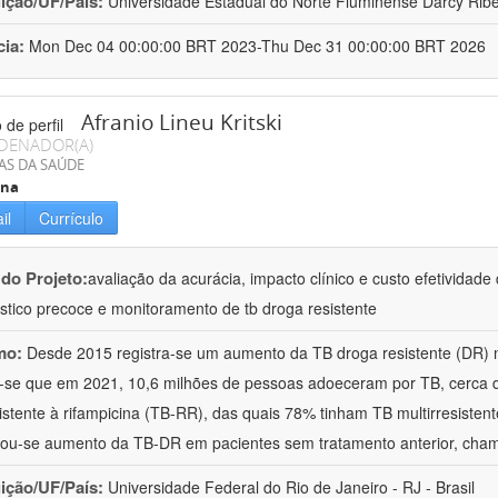
uição/UF/País:
Universidade Estadual do Norte Fluminense Darcy Ribeir
cia:
Mon Dec 04 00:00:00 BRT 2023-Thu Dec 31 00:00:00 BRT 2026
Afranio Lineu Kritski
DENADOR(A)
AS DA SAÚDE
ina
il
Currículo
 do Projeto:
avaliação da acurácia, impacto clínico e custo efetividad
stico precoce e monitoramento de tb droga resistente
mo:
Desde 2015 registra-se um aumento da TB droga resistente (DR) 
-se que em 2021, 10,6 milhões de pessoas adoeceram por TB, cerca
istente à rifampicina (TB-RR), das quais 78% tinham TB multirresist
ou-se aumento da TB-DR em pacientes sem tratamento anterior, cha
uição/UF/País:
Universidade Federal do Rio de Janeiro - RJ - Brasil