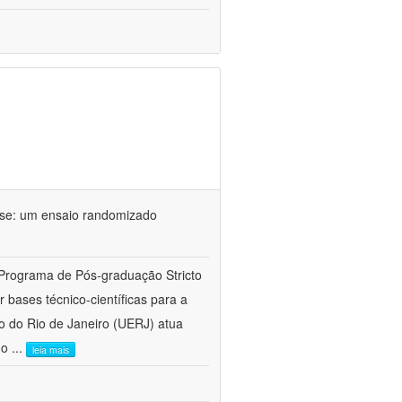
ose: um ensaio randomizado
 Programa de Pós-graduação Stricto
bases técnico-científicas para a
o do Rio de Janeiro (UERJ) atua
do
...
leia mais