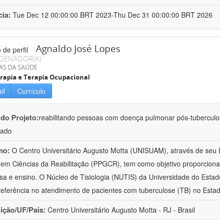
cia:
Tue Dec 12 00:00:00 BRT 2023-Thu Dec 31 00:00:00 BRT 2026
Agnaldo José Lopes
DENADOR(A)
AS DA SAÚDE
erapia e Terapia Ocupacional
il
Currículo
 do Projeto:
reabilitando pessoas com doença pulmonar pós-tubercul
lado
mo:
O Centro Universitário Augusto Motta (UNISUAM), através de seu
em Ciências da Reabilitação (PPGCR), tem como objetivo proporcionar 
sa e ensino. O Núcleo de Tisiologia (NUTIS) da Universidade do Estad
eferência no atendimento de pacientes com tuberculose (TB) no Esta
uição/UF/País:
Centro Universitário Augusto Motta - RJ - Brasil