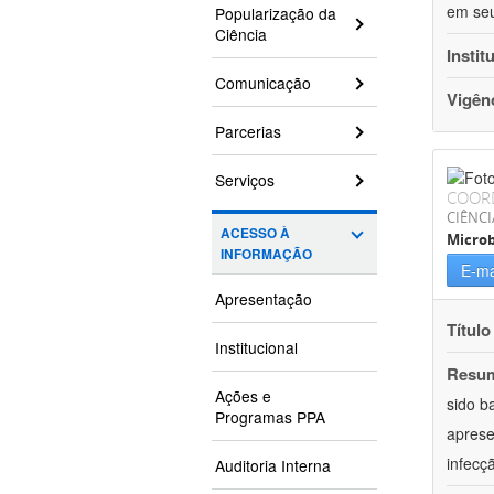
em seu
Popularização da
Ciência
Instit
Comunicação
Vigên
Parcerias
Serviços
COOR
CIÊNCI
ACESSO À
Microb
INFORMAÇÃO
E-ma
Apresentação
Título
Institucional
Resu
Ações e
sido b
Programas PPA
aprese
infecç
Auditoria Interna