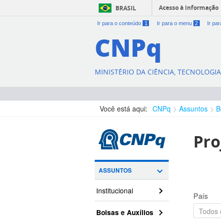
Acesso à informação
BRASIL
Ir para o conteúdo
1
Ir para o menu
2
Ir pa
CNPq
MINISTÉRIO DA CIÊNCIA, TECNOLOGI
Você está aqui:
CNPq
Assuntos
B
Pro
ASSUNTOS
Institucional
País
Bolsas e Auxílios