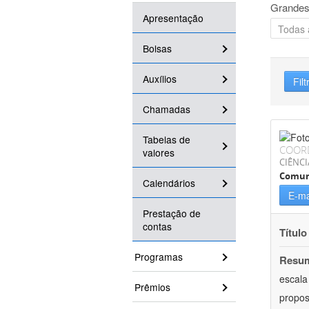
Grandes
Apresentação
Bolsas
Auxílios
Filt
Chamadas
Tabelas de
COOR
valores
CIÊNCI
Comun
Calendários
E-ma
Prestação de
contas
Título
Programas
Resu
escala
Prêmios
propos