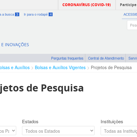
CORONAVÍRUS (COVID-19)
Participe
ra a busca
3
Ir para o rodapé
4
ACESSI
A E INOVAÇÕES
Perguntas frequentes
Central de Atendimento
Serv
olsas e Auxílios
Bolsas e Auxílios Vigentes
Projetos de Pesquisa
jetos de Pesquisa
Estados
Instituições