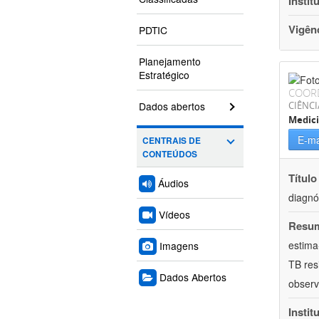
Instit
Vigên
PDTIC
Planejamento
Estratégico
COOR
Dados abertos
CIÊNCI
Medic
E-ma
CENTRAIS DE
CONTEÚDOS
Título
Áudios
diagnó
Vídeos
Resu
estima
Imagens
TB res
Dados Abertos
observ
Instit