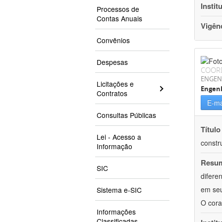
Instit
Processos de
Contas Anuais
Vigên
Convênios
Despesas
COOR
ENGEN
Licitações e
Engenh
Contratos
E-ma
Consultas Públicas
Título
Lei - Acesso a
constr
Informação
Resu
SIC
difere
em seu
Sistema e-SIC
O cora
Informações
Classificadas