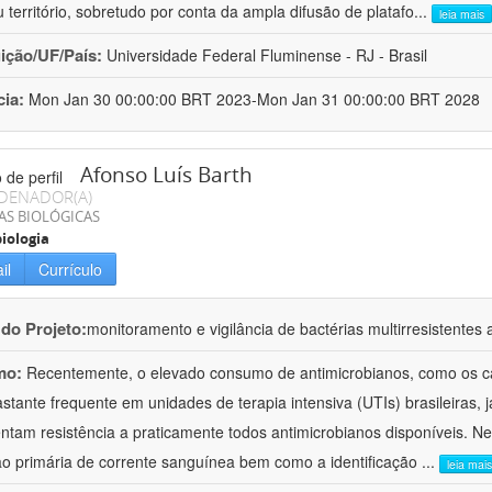
 território, sobretudo por conta da ampla difusão de platafo
...
leia mais
uição/UF/País:
Universidade Federal Fluminense - RJ - Brasil
cia:
Mon Jan 30 00:00:00 BRT 2023-Mon Jan 31 00:00:00 BRT 2028
Afonso Luís Barth
DENADOR(A)
AS BIOLÓGICAS
iologia
il
Currículo
 do Projeto:
monitoramento e vigilância de bactérias multirresistente
mo:
Recentemente, o elevado consumo de antimicrobianos, como os c
astante frequente em unidades de terapia intensiva (UTIs) brasileiras, 
ntam resistência a praticamente todos antimicrobianos disponíveis. N
ão primária de corrente sanguínea bem como a identificação
...
leia mais