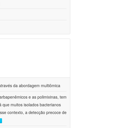
s através da abordagem multiômica
arbapenêmicos e as polimixinas, tem
já que muitos isolados bacterianos
esse contexto, a detecção precoce de