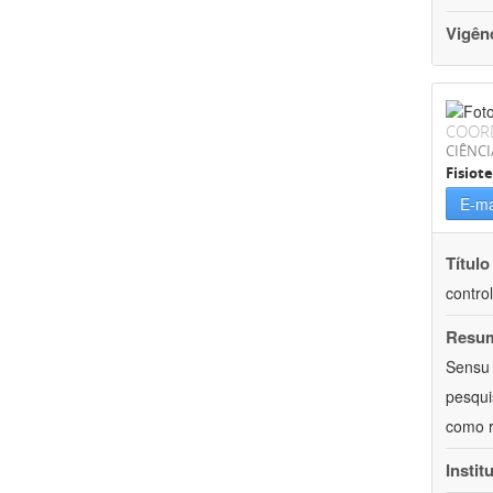
Vigên
COOR
CIÊNCI
Fisiot
E-ma
Título
contro
Resu
Sensu 
pesqui
como r
Instit