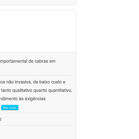
o comportamental de cabras em
ca não invasiva, de baixo custo e
tanto qualitativo quanto quantitativo,
ndimento às exigências
.
leia mais
l