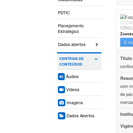
PDTIC
COOR
Planejamento
CIÊNCI
Estratégico
Zoote
E-ma
Dados abertos
Título
CENTRAIS DE
CONTEÚDOS
confin
Áudios
Resu
com mú
Vídeos
de par
mercad
Imagens
Instit
Dados Abertos
Vigên