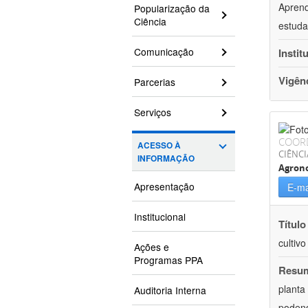
Aprend
Popularização da
Ciência
estuda
Comunicação
Instit
Vigên
Parcerias
Serviços
COOR
ACESSO À
CIÊNCI
INFORMAÇÃO
Agron
Apresentação
E-ma
Institucional
Título
cultiv
Ações e
Programas PPA
Resu
planta
Auditoria Interna
podend