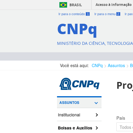
Acesso à informação
BRASIL
Ir para o conteúdo
1
Ir para o menu
2
Ir pa
CNPq
MINISTÉRIO DA CIÊNCIA, TECNOLOGI
Você está aqui:
CNPq
Assuntos
B
Pro
ASSUNTOS
Institucional
País
Bolsas e Auxílios