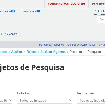
CORONAVÍRUS (COVID-19)
Participe
ra a busca
3
Ir para o rodapé
4
ACESSI
A E INOVAÇÕES
Perguntas frequentes
Central de Atendimento
Serv
olsas e Auxílios
Bolsas e Auxílios Vigentes
Projetos de Pesquisa
jetos de Pesquisa
Estados
Instituições