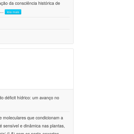
ão da consciência histórica de
...
leia mais
o déficit hídrico: um avanço no
s e moleculares que condicionam a
é sensível e dinâmica nas plantas,
cia' (LA) com os porta-enxertos