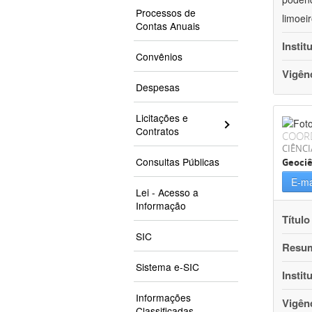
Processos de
limoei
Contas Anuais
Instit
Convênios
Vigên
Despesas
Licitações e
Contratos
COOR
CIÊNCI
Consultas Públicas
Geociê
E-ma
Lei - Acesso a
Informação
Título
SIC
Resu
Sistema e-SIC
Instit
Informações
Vigên
Classificadas