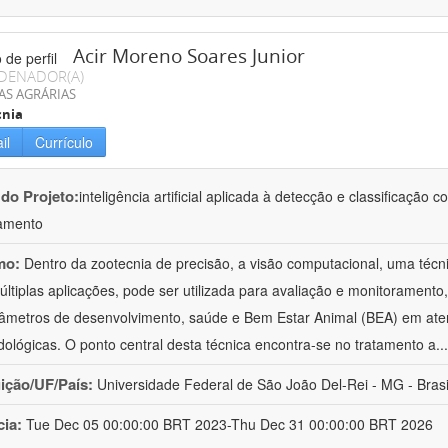
Acir Moreno Soares Junior
DENADOR(A)
AS AGRÁRIAS
cnia
il
Currículo
 do Projeto:
inteligência artificial aplicada à detecção e classificaçã
amento
mo:
Dentro da zootecnia de precisão, a visão computacional, uma técni
ltiplas aplicações, pode ser utilizada para avaliação e monitoramento, 
âmetros de desenvolvimento, saúde e Bem Estar Animal (BEA) em ate
ológicas. O ponto central desta técnica encontra-se no tratamento a
..
uição/UF/País:
Universidade Federal de São João Del-Rei - MG - Brasi
cia:
Tue Dec 05 00:00:00 BRT 2023-Thu Dec 31 00:00:00 BRT 2026