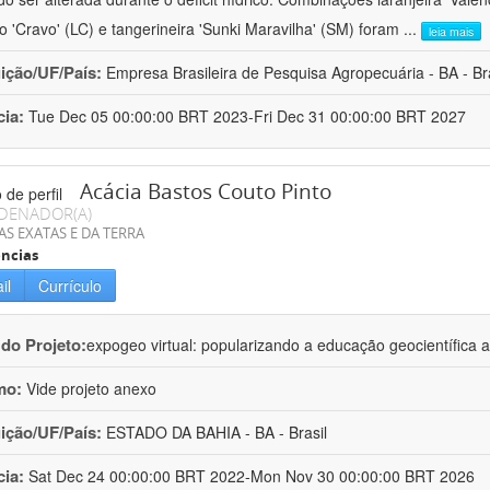
ro 'Cravo' (LC) e tangerineira 'Sunki Maravilha' (SM) foram
...
leia mais
uição/UF/País:
Empresa Brasileira de Pesquisa Agropecuária - BA - Bra
cia:
Tue Dec 05 00:00:00 BRT 2023-Fri Dec 31 00:00:00 BRT 2027
Acácia Bastos Couto Pinto
DENADOR(A)
AS EXATAS E DA TERRA
ncias
il
Currículo
 do Projeto:
expogeo virtual: popularizando a educação geocientífica a
mo:
Vide projeto anexo
uição/UF/País:
ESTADO DA BAHIA - BA - Brasil
cia:
Sat Dec 24 00:00:00 BRT 2022-Mon Nov 30 00:00:00 BRT 2026