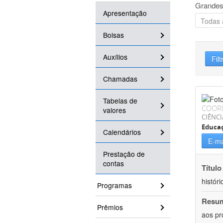
Grandes
Apresentação
Bolsas
Auxílios
Filt
Chamadas
Tabelas de
COOR
valores
CIÊNC
Educa
Calendários
E-ma
Prestação de
contas
Título
históri
Programas
Resu
Prêmios
aos pr