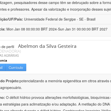
izagem, pesquisadores desse campo têm se debruçado sobre a formaç
ntes e professores. Apesar da valorização e incorporação desses sujei
uição/UF/País:
Universidade Federal de Sergipe - SE - Brasil
cia:
Mon Jan 08 00:00:00 BRT 2024-Sun Jan 31 00:00:00 BRT 2027
Abelmon da Silva Gesteira
DENADOR(A)
AS AGRÁRIAS
omia
il
Currículo
 do Projeto:
potencializando a memória epigenética em citros através d
o agropecuário.
mo:
O déficit hídrico provoca alterações morfofisiológicas, bioquímica
 a estratégias para aclimatização e/ou adaptação. A metilação do DNA 
o ser alterada durante o déficit hídrico. Combinações laranjeira 'Valên