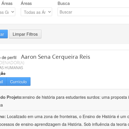
 Áreas
Áreas
Busca
rar
Limpar Filtros
Aaron Sena Cerqueira Reis
DENADOR(A)
IAS HUMANAS
ção
il
Currículo
 do Projeto:
ensino de história para estudantes surdos: uma proposta i
ca
mo:
Localizado em uma zona de fronteiras, o Ensino de História é um
ocessos de ensino-aprendizagem da História. Sob influência da teoria d