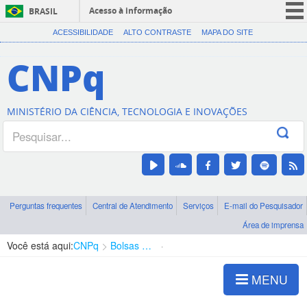
Acesso à informação
BRASIL
CORONAVÍRUS (COVID-19)
ACESSIBILIDADE
ALTO CONTRASTE
MAPA DO SITE
Participe
CNPq
Serviços
Legislação
MINISTÉRIO DA CIÊNCIA, TECNOLOGIA E INOVAÇÕES
Canais
Perguntas frequentes
Central de Atendimento
Serviços
E-mail do Pesquisador
Área de imprensa
Você está aqui:
CNPq
Bolsas e Auxílios Vigentes
Projetos de Pesquisa
MENU