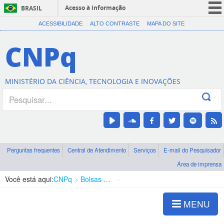
Acesso à informação
BRASIL
CORONAVÍRUS (COVID-19)
ACESSIBILIDADE
ALTO CONTRASTE
MAPA DO SITE
Participe
CNPq
Serviços
Legislação
MINISTÉRIO DA CIÊNCIA, TECNOLOGIA E INOVAÇÕES
Canais
Perguntas frequentes
Central de Atendimento
Serviços
E-mail do Pesquisador
Área de imprensa
Você está aqui:
CNPq
Bolsas e Auxílios Vigentes
Projetos de Pesquisa
MENU