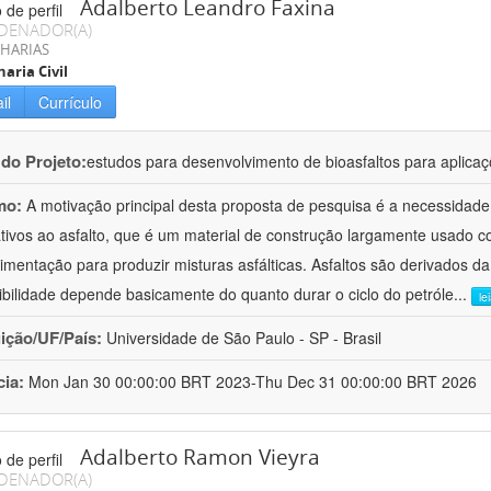
Adalberto Leandro Faxina
DENADOR(A)
HARIAS
aria Civil
il
Currículo
 do Projeto:
estudos para desenvolvimento de bioasfaltos para aplic
mo:
A motivação principal desta proposta de pesquisa é a necessidade
ativos ao asfalto, que é um material de construção largamente usado 
imentação para produzir misturas asfálticas. Asfaltos são derivados da
ibilidade depende basicamente do quanto durar o ciclo do petróle
...
le
uição/UF/País:
Universidade de São Paulo - SP - Brasil
cia:
Mon Jan 30 00:00:00 BRT 2023-Thu Dec 31 00:00:00 BRT 2026
Adalberto Ramon Vieyra
DENADOR(A)