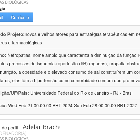
AS BIOLÓGICAS
gia
il
Currículo
 do Projeto:
novos e velhos atores para estratégias terapêuticas em nef
ares e farmacológicas
mo:
Nefropatias, nome amplo que caracteriza a diminuição da função r
ntes processos de isquemia-reperfusão (I/R) (agudos), uropatia obstrut
nutrição, a obesidade e o elevado consumo de sal constituírem um con
tares, elas têm a hipertensão como comorbidade comum que promov
uição/UF/País:
Universidade Federal do Rio de Janeiro - RJ - Brasil
cia:
Wed Feb 21 00:00:00 BRT 2024-Sun Feb 28 00:00:00 BRT 2027
Adelar Bracht
DENADOR(A)
AS BIOLÓGICAS