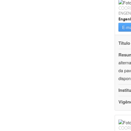
COOR
ENGEN
Engenh
E-ma
Título
Resu
altern
da pav
dispon
Instit
Vigên
COOR