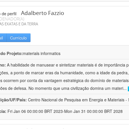
Adalberto Fazzio
DENADOR(A)
AS EXATAS E DA TERRA
il
Currículo
 do Projeto:
materials informatics
mo:
A habilidade de manusear e sintetizar materiais é de importância 
zações, a ponto de marcar eras da humanidade, como a idade da pedra, 
es ocorrem por conta da vantagem estratégica do domínio de materiais,
ções de defesa. No momento que uma civilização domina um materi
...
uição/UF/País:
Centro Nacional de Pesquisa em Energia e Materiais - S
cia:
Fri Jan 06 00:00:00 BRT 2023-Mon Jan 31 00:00:00 BRT 2028