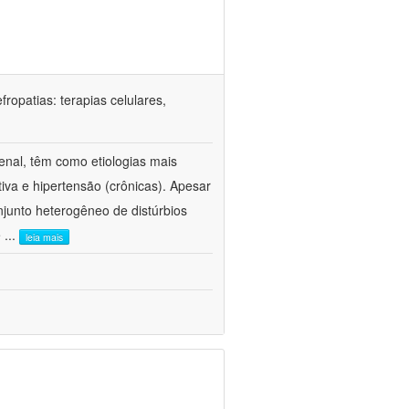
ropatias: terapias celulares,
enal, têm como etiologias mais
iva e hipertensão (crônicas). Apesar
junto heterogêneo de distúrbios
e
...
leia mais