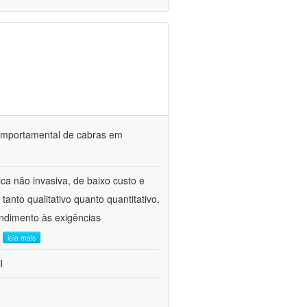
o comportamental de cabras em
ca não invasiva, de baixo custo e
tanto qualitativo quanto quantitativo,
ndimento às exigências
.
leia mais
l