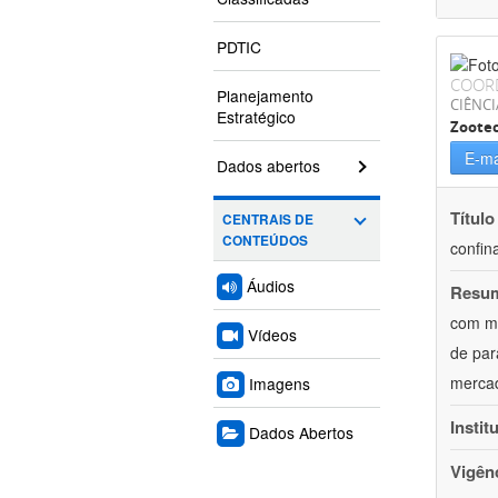
PDTIC
COOR
Planejamento
CIÊNCI
Estratégico
Zoote
E-ma
Dados abertos
Título
CENTRAIS DE
CONTEÚDOS
confin
Áudios
Resu
com mú
Vídeos
de par
mercad
Imagens
Instit
Dados Abertos
Vigên