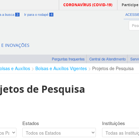
CORONAVÍRUS (COVID-19)
Participe
ra a busca
3
Ir para o rodapé
4
ACESSI
A E INOVAÇÕES
Perguntas frequentes
Central de Atendimento
Serv
olsas e Auxílios
Bolsas e Auxílios Vigentes
Projetos de Pesquisa
jetos de Pesquisa
Estados
Instituições