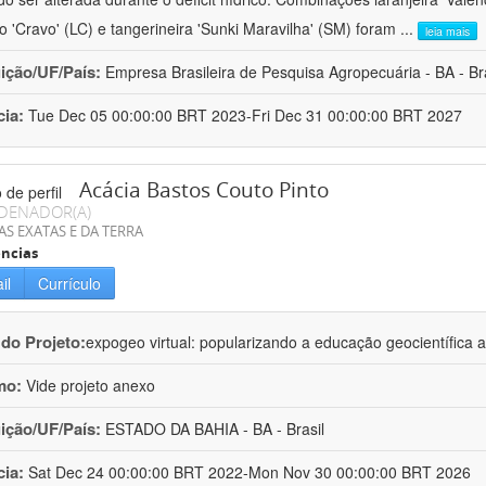
ro 'Cravo' (LC) e tangerineira 'Sunki Maravilha' (SM) foram
...
leia mais
uição/UF/País:
Empresa Brasileira de Pesquisa Agropecuária - BA - Bra
cia:
Tue Dec 05 00:00:00 BRT 2023-Fri Dec 31 00:00:00 BRT 2027
Acácia Bastos Couto Pinto
DENADOR(A)
AS EXATAS E DA TERRA
ncias
il
Currículo
 do Projeto:
expogeo virtual: popularizando a educação geocientífica a
mo:
Vide projeto anexo
uição/UF/País:
ESTADO DA BAHIA - BA - Brasil
cia:
Sat Dec 24 00:00:00 BRT 2022-Mon Nov 30 00:00:00 BRT 2026