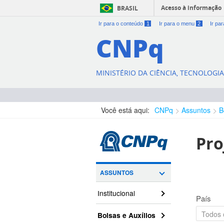
Acesso à informação
BRASIL
Ir para o conteúdo
1
Ir para o menu
2
Ir pa
CNPq
MINISTÉRIO DA CIÊNCIA, TECNOLOGI
Você está aqui:
CNPq
Assuntos
B
Pro
ASSUNTOS
Institucional
País
Bolsas e Auxílios