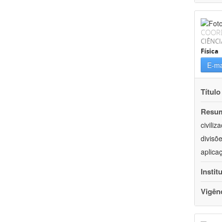
COOR
CIÊNCI
Física
E-ma
Título
Resu
civili
divisõ
aplica
Instit
Vigên