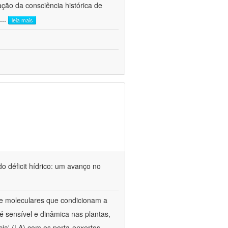
ão da consciência histórica de
...
leia mais
o déficit hídrico: um avanço no
s e moleculares que condicionam a
é sensível e dinâmica nas plantas,
cia' (LA) com os porta-enxertos