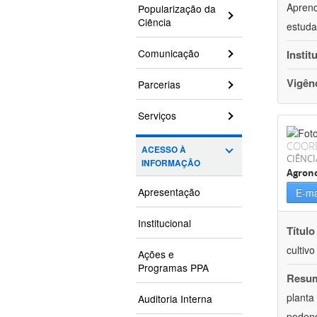
Aprend
Popularização da
Ciência
estuda
Comunicação
Instit
Vigên
Parcerias
Serviços
COOR
ACESSO À
CIÊNCI
INFORMAÇÃO
Agron
Apresentação
E-ma
Institucional
Título
cultiv
Ações e
Programas PPA
Resu
planta
Auditoria Interna
podend