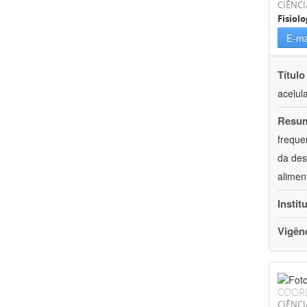
CIÊNCI
Fisiolo
E-ma
Título
acelul
Resu
freque
da des
alimen
Instit
Vigên
COOR
CIÊNCI