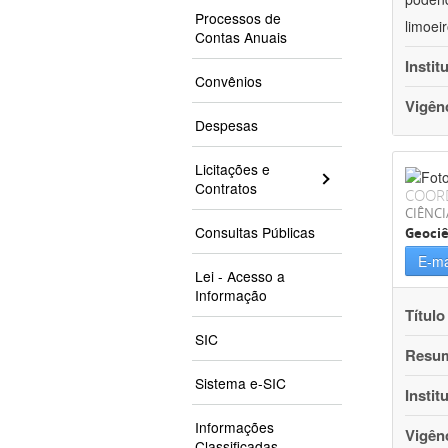
Processos de
limoei
Contas Anuais
Instit
Convênios
Vigên
Despesas
Licitações e
Contratos
COOR
CIÊNCI
Consultas Públicas
Geociê
E-ma
Lei - Acesso a
Informação
Título
SIC
Resu
Sistema e-SIC
Instit
Informações
Vigên
Classificadas