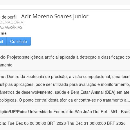
Acir Moreno Soares Junior
DENADOR(A)
AS AGRÁRIAS
cnia
il
Currículo
 do Projeto:
inteligência artificial aplicada à detecção e classificaçã
amento
mo:
Dentro da zootecnia de precisão, a visão computacional, uma técni
ltiplas aplicações, pode ser utilizada para avaliação e monitoramento, 
âmetros de desenvolvimento, saúde e Bem Estar Animal (BEA) em ate
ológicas. O ponto central desta técnica encontra-se no tratamento a
..
uição/UF/País:
Universidade Federal de São João Del-Rei - MG - Brasi
cia:
Tue Dec 05 00:00:00 BRT 2023-Thu Dec 31 00:00:00 BRT 2026