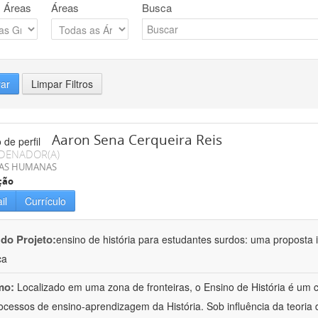
 Áreas
Áreas
Busca
rar
Limpar Filtros
Aaron Sena Cerqueira Reis
DENADOR(A)
IAS HUMANAS
ção
il
Currículo
 do Projeto:
ensino de história para estudantes surdos: uma proposta i
ca
mo:
Localizado em uma zona de fronteiras, o Ensino de História é um
ocessos de ensino-aprendizagem da História. Sob influência da teoria d