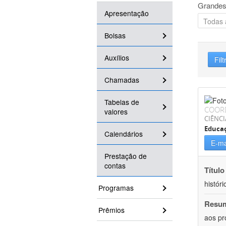
Grandes
Apresentação
Bolsas
Auxílios
Filt
Chamadas
Tabelas de
COOR
valores
CIÊNC
Educa
Calendários
E-ma
Prestação de
contas
Título
históri
Programas
Resu
Prêmios
aos pr