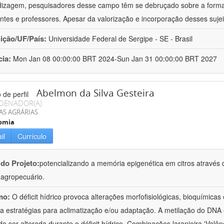
izagem, pesquisadores desse campo têm se debruçado sobre a formaç
ntes e professores. Apesar da valorização e incorporação desses sujei
uição/UF/País:
Universidade Federal de Sergipe - SE - Brasil
cia:
Mon Jan 08 00:00:00 BRT 2024-Sun Jan 31 00:00:00 BRT 2027
Abelmon da Silva Gesteira
DENADOR(A)
AS AGRÁRIAS
omia
il
Currículo
 do Projeto:
potencializando a memória epigenética em citros através d
o agropecuário.
mo:
O déficit hídrico provoca alterações morfofisiológicas, bioquímica
 a estratégias para aclimatização e/ou adaptação. A metilação do DNA 
o ser alterada durante o déficit hídrico. Combinações laranjeira 'Valên