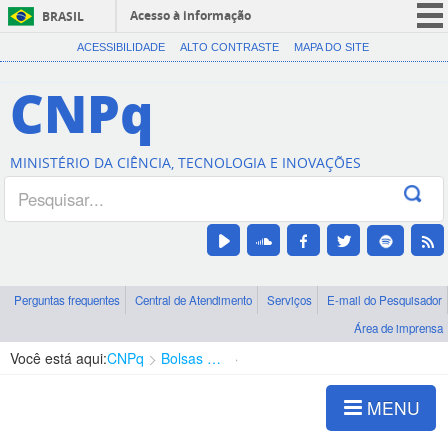
Acesso à informação
BRASIL
CORONAVÍRUS (COVID-19)
ACESSIBILIDADE
ALTO CONTRASTE
MAPA DO SITE
Participe
CNPq
Serviços
Legislação
MINISTÉRIO DA CIÊNCIA, TECNOLOGIA E INOVAÇÕES
Canais
Perguntas frequentes
Central de Atendimento
Serviços
E-mail do Pesquisador
Área de imprensa
Você está aqui:
CNPq
Bolsas e Auxílios Vigentes
Projetos de Pesquisa
MENU